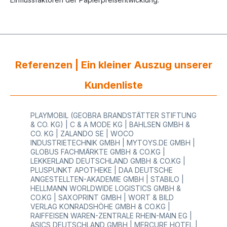
Referenzen | Ein kleiner Auszug unserer
Kundenliste
PLAYMOBIL (GEOBRA BRANDSTÄTTER STIFTUNG
& CO. KG) | C & A MODE KG | BAHLSEN GMBH &
CO. KG | ZALANDO SE | WOCO
INDUSTRIETECHNIK GMBH | MYTOYS.DE GMBH |
GLOBUS FACHMÄRKTE GMBH & CO.KG |
LEKKERLAND DEUTSCHLAND GMBH & CO.KG |
PLUSPUNKT APOTHEKE | DAA DEUTSCHE
ANGESTELLTEN-AKADEMIE GMBH | STABILO |
HELLMANN WORLDWIDE LOGISTICS GMBH &
CO.KG | SAXOPRINT GMBH | WORT & BILD
VERLAG KONRADSHÖHE GMBH & CO.KG |
RAIFFEISEN WAREN-ZENTRALE RHEIN-MAIN EG |
ASICS DEUTSCHLAND GMBH | MERCURE HOTEL |