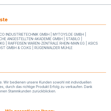
iste
WOCO INDUSTRIETECHNIK GMBH | MYTOYS.DE GMBH |
HE ANGESTELLTEN-AKADEMIE GMBH | STABILO |
 | RAIFFEISEN WAREN-ZENTRALE RHEIN-MAIN EG | ASICS
OST GMBH & CO.KG | RÜGENWALDER MÜHLE
phie. Wir bedienen unsere Kunden sowohl mit individuellen
es, durch das richtige Produkt Erfolg zu verkaufen. Dank
edenen Stammkunden zurückblicken.