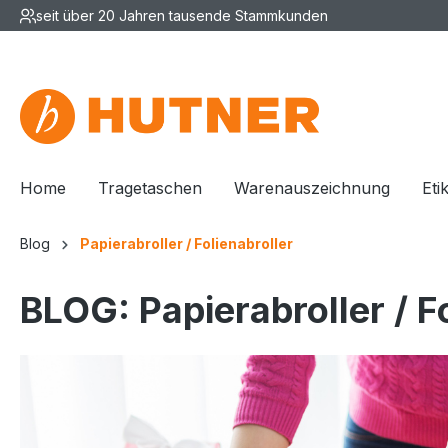
seit über 20 Jahren tausende Stammkunden
Home
Tragetaschen
Warenauszeichnung
Eti
Blog
Papierabroller / Folienabroller
BLOG: Papierabroller / F