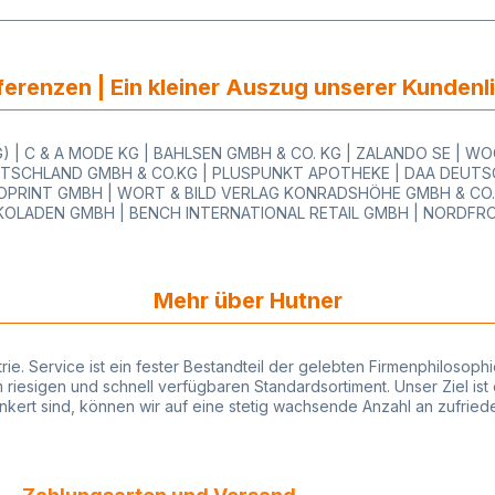
erenzen | Ein kleiner Auszug unserer Kundenl
 | C & A MODE KG | BAHLSEN GMBH & CO. KG | ZALANDO SE | 
TSCHLAND GMBH & CO.KG | PLUSPUNKT APOTHEKE | DAA DEUTSC
PRINT GMBH | WORT & BILD VERLAG KONRADSHÖHE GMBH & CO.KG
OLADEN GMBH | BENCH INTERNATIONAL RETAIL GMBH | NORDFR
Mehr über Hutner
strie. Service ist ein fester Bestandteil der gelebten Firmenphiloso
iesigen und schnell verfügbaren Standardsortiment. Unser Ziel ist 
rankert sind, können wir auf eine stetig wachsende Anzahl an zufri