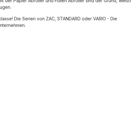
t der Papier Abroller und Folien Abroller sind der Grund, wieso
ugen.
sklasse! Die Serien von ZAC, STANDARD oder VARIO - Die
 Unternehmen.