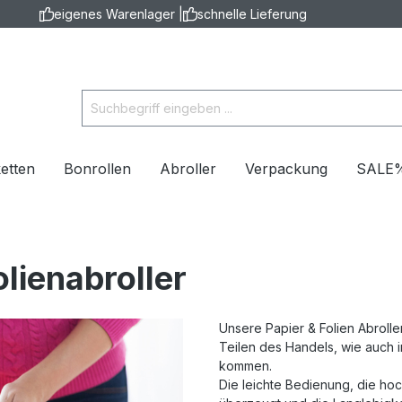
eigenes Warenlager |
schnelle Lieferung
ketten
Bonrollen
Abroller
Verpackung
SALE
olienabroller
Unsere Papier & Folien Abroller
Teilen des Handels, wie auch i
kommen.
Die leichte Bedienung, die hoc