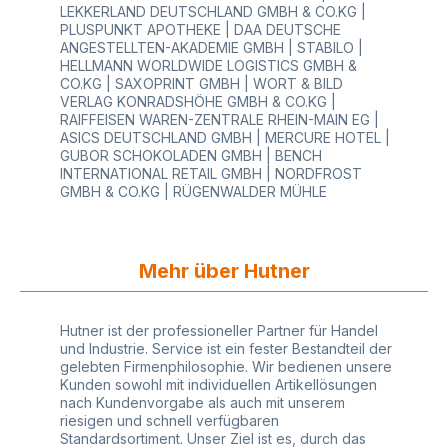
LEKKERLAND DEUTSCHLAND GMBH & CO.KG |
PLUSPUNKT APOTHEKE | DAA DEUTSCHE
ANGESTELLTEN-AKADEMIE GMBH | STABILO |
HELLMANN WORLDWIDE LOGISTICS GMBH &
CO.KG | SAXOPRINT GMBH | WORT & BILD
VERLAG KONRADSHÖHE GMBH & CO.KG |
RAIFFEISEN WAREN-ZENTRALE RHEIN-MAIN EG |
ASICS DEUTSCHLAND GMBH | MERCURE HOTEL |
GUBOR SCHOKOLADEN GMBH | BENCH
INTERNATIONAL RETAIL GMBH | NORDFROST
GMBH & CO.KG | RÜGENWALDER MÜHLE
Mehr über Hutner
Hutner ist der professioneller Partner für Handel
und Industrie. Service ist ein fester Bestandteil der
gelebten Firmenphilosophie. Wir bedienen unsere
Kunden sowohl mit individuellen Artikellösungen
nach Kundenvorgabe als auch mit unserem
riesigen und schnell verfügbaren
Standardsortiment. Unser Ziel ist es, durch das