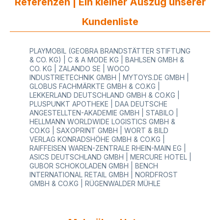
Referenzen | Ein kleiner Auszug unserer
Kundenliste
PLAYMOBIL (GEOBRA BRANDSTÄTTER STIFTUNG
& CO. KG) | C & A MODE KG | BAHLSEN GMBH &
CO. KG | ZALANDO SE | WOCO
INDUSTRIETECHNIK GMBH | MYTOYS.DE GMBH |
GLOBUS FACHMÄRKTE GMBH & CO.KG |
LEKKERLAND DEUTSCHLAND GMBH & CO.KG |
PLUSPUNKT APOTHEKE | DAA DEUTSCHE
ANGESTELLTEN-AKADEMIE GMBH | STABILO |
HELLMANN WORLDWIDE LOGISTICS GMBH &
CO.KG | SAXOPRINT GMBH | WORT & BILD
VERLAG KONRADSHÖHE GMBH & CO.KG |
RAIFFEISEN WAREN-ZENTRALE RHEIN-MAIN EG |
ASICS DEUTSCHLAND GMBH | MERCURE HOTEL |
GUBOR SCHOKOLADEN GMBH | BENCH
INTERNATIONAL RETAIL GMBH | NORDFROST
GMBH & CO.KG | RÜGENWALDER MÜHLE