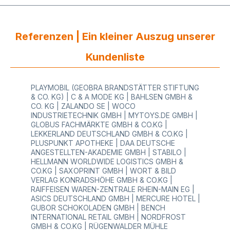
Referenzen | Ein kleiner Auszug unserer
Kundenliste
PLAYMOBIL (GEOBRA BRANDSTÄTTER STIFTUNG
& CO. KG) | C & A MODE KG | BAHLSEN GMBH &
CO. KG | ZALANDO SE | WOCO
INDUSTRIETECHNIK GMBH | MYTOYS.DE GMBH |
GLOBUS FACHMÄRKTE GMBH & CO.KG |
LEKKERLAND DEUTSCHLAND GMBH & CO.KG |
PLUSPUNKT APOTHEKE | DAA DEUTSCHE
ANGESTELLTEN-AKADEMIE GMBH | STABILO |
HELLMANN WORLDWIDE LOGISTICS GMBH &
CO.KG | SAXOPRINT GMBH | WORT & BILD
VERLAG KONRADSHÖHE GMBH & CO.KG |
RAIFFEISEN WAREN-ZENTRALE RHEIN-MAIN EG |
ASICS DEUTSCHLAND GMBH | MERCURE HOTEL |
GUBOR SCHOKOLADEN GMBH | BENCH
INTERNATIONAL RETAIL GMBH | NORDFROST
GMBH & CO.KG | RÜGENWALDER MÜHLE