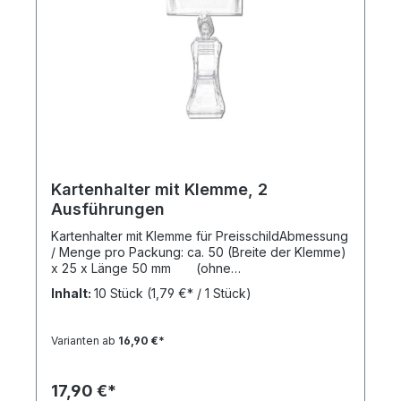
Kartenhalter mit Klemme, 2
Ausführungen
Kartenhalter mit Klemme für PreisschildAbmessung
/ Menge pro Packung: ca. 50 (Breite der Klemme)
x 25 x Länge 50 mm (ohne
Verlängerunsstab)ca. 50 (Breite der Klemme) x 25
Inhalt:
10 Stück
(1,79 €* / 1 Stück)
x Länge100 mm (mit Verlängerungsstab 50
mm)Material: Kunststoff Farbe:
transparentVerpackungseinheit: 1 Packung (10
Varianten ab
16,90 €*
St.)Bieten Sie Ihrem Kunden eine besondere ,
klare und übersichtliche Preisauszeichnung Ihrer
hochwertigen Produkte für noch mehr Erfolg und
17,90 €*
nachhaltige Kundentreue. Unsere hochwertigen