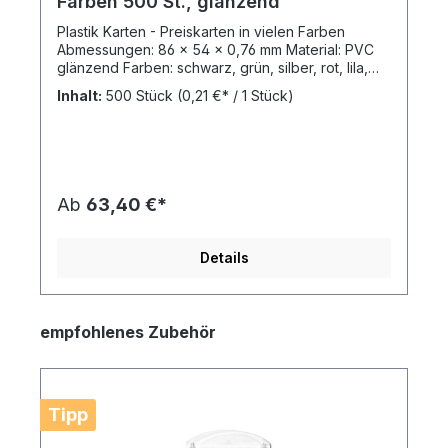
Farben 500 St., glänzend
Plastik Karten - Preiskarten in vielen Farben
Abmessungen: 86 x 54 x 0,76 mm Material: PVC
glänzend Farben: schwarz, grün, silber, rot, lila,
hell-blau, gold, dunkelblau, pink, gelb, weiß,
Inhalt:
500 Stück
(0,21 €* / 1 Stück)
orange VE: 500 St. / Karton Gestalten Sie Ihre
Warenauszeichnung auf besondere Art mit Plastik
Karten und Preiskarten von HUTNER zum
günstigen Preis. Wählen Sie aus einer Vielzahl von
Farben Ihren Favoriten aus. Die Plastikkarten sind
aus PVC und lassen sich problemlos feucht
Ab
63,40 €*
abwischen. Unsere Preiskarten können auch mit
Kreide oder wasserlöslichen Stiften beschriftet
werden oder Sie wählen die Profivariante mit
Details
unserem Kartendrucker-Starter-Set EDIKIO (diesen
finden Sie unter dem Menüpunkt Kartendrucker in
unserem Online-Shop). Sichern Sie sich noch
mehr Erfolg und nachhaltige Kundentreue mit
empfohlenes Zubehör
einer professionellen Warenauszeichnung.
HUTNER! Ein starker Partner an Ihrer Seite für
Ihren Erfolg!
Tipp