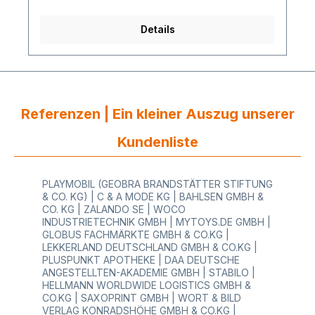
Kartenhalter für Preisschilder ergänzen als
Zubehör wunderbar unsere Plastik Karten, die sie
Details
mit Ihren Preisen und der Produktbezeichnung mit
unserem Edikio-Kartendrucker gestalten
können.Sie werden begeistert sein.
Referenzen | Ein kleiner Auszug unserer
Kundenliste
PLAYMOBIL (GEOBRA BRANDSTÄTTER STIFTUNG
& CO. KG) | C & A MODE KG | BAHLSEN GMBH &
CO. KG | ZALANDO SE | WOCO
INDUSTRIETECHNIK GMBH | MYTOYS.DE GMBH |
GLOBUS FACHMÄRKTE GMBH & CO.KG |
LEKKERLAND DEUTSCHLAND GMBH & CO.KG |
PLUSPUNKT APOTHEKE | DAA DEUTSCHE
ANGESTELLTEN-AKADEMIE GMBH | STABILO |
HELLMANN WORLDWIDE LOGISTICS GMBH &
CO.KG | SAXOPRINT GMBH | WORT & BILD
VERLAG KONRADSHÖHE GMBH & CO.KG |