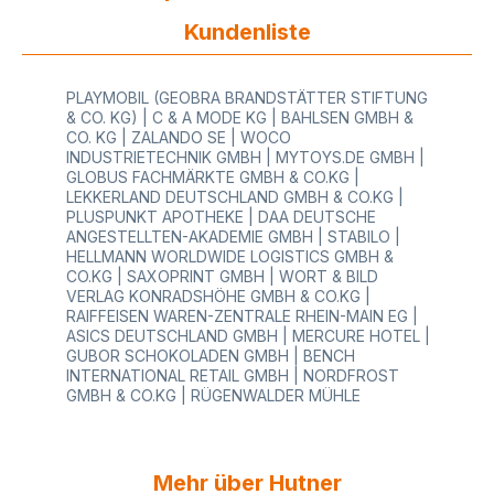
hochwertigen Rohstoffen 1-farbiger Aufdruck in
Farbe nach Auswahl Ihr Wunschtext oder Ihr Logo
Kundenliste
auf Ihren Etiketten - unverkennbar mit
Wiedererkennungswert und Stil Fachkundige und
qualifizierte Beratung vom Profi im Bereich
PLAYMOBIL (GEOBRA BRANDSTÄTTER STIFTUNG
Preisauszeichnung und Warenauszeichnung
& CO. KG) | C & A MODE KG | BAHLSEN GMBH &
bereits ab einer Menge von 4 Rollen
CO. KG | ZALANDO SE | WOCO
bestellbar Keine Klischeekosten für Druckvorlage
INDUSTRIETECHNIK GMBH | MYTOYS.DE GMBH |
oder Druckplatte Sehr schnelle Lieferung Sie
GLOBUS FACHMÄRKTE GMBH & CO.KG |
finden bei HUTNER für jeden Bereich das richtige
LEKKERLAND DEUTSCHLAND GMBH & CO.KG |
System, ideal für Handel, Einzelhandel,
PLUSPUNKT APOTHEKE | DAA DEUTSCHE
Großhandel, Industrie und ProduktionLieferzeit 5 -
ANGESTELLTEN-AKADEMIE GMBH | STABILO |
8 Werktage ab Druckfreigabe.Hinweise zur
HELLMANN WORLDWIDE LOGISTICS GMBH &
Lagerung und Haltbarkeit: Permanent
CO.KG | SAXOPRINT GMBH | WORT & BILD
Anwendungstemperatur: bei -20°C bis +70°C
VERLAG KONRADSHÖHE GMBH & CO.KG |
Haltbarkeit und Lagerung: 2 Jahre bei
RAIFFEISEN WAREN-ZENTRALE RHEIN-MAIN EG |
Zimmertemperatur (lichtgeschützt) Tiefkühl
ASICS DEUTSCHLAND GMBH | MERCURE HOTEL |
Anwendungstemperatur: bei -40°C bis +60°C
GUBOR SCHOKOLADEN GMBH | BENCH
Haltbarkeit und Lagerung: 1 Jahr bei
INTERNATIONAL RETAIL GMBH | NORDFROST
Zimmertemperatur (lichtgeschützt) Ablösbar
GMBH & CO.KG | RÜGENWALDER MÜHLE
Anwendungstemperatur: bei -5°C bis +60°C
Haltbarkeit und Lagerung: 1/2 bis 1 Jahr bei
Zimmertemperatur (lichtgeschützt) Diese
Auflistung der Geräte umfasst nicht alle
Mehr über Hutner
Preisauszeichner, Auspreiser, Etikettierer,