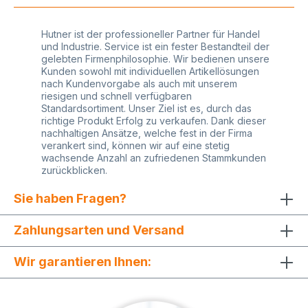
Geätetypen und deren Hersteller. Sollten Sie sich
nicht sicher sein, welche selbstklebende Etiketten
Ihr Auszeichnungsgerät benötigt, so lassen Sie
Hutner ist der professioneller Partner für Handel
sich bitte von uns beraten. Wir freuen uns auf Sie!
und Industrie. Service ist ein fester Bestandteil der
gelebten Firmenphilosophie. Wir bedienen unsere
Kunden sowohl mit individuellen Artikellösungen
nach Kundenvorgabe als auch mit unserem
riesigen und schnell verfügbaren
Standardsortiment. Unser Ziel ist es, durch das
richtige Produkt Erfolg zu verkaufen. Dank dieser
nachhaltigen Ansätze, welche fest in der Firma
verankert sind, können wir auf eine stetig
wachsende Anzahl an zufriedenen Stammkunden
zurückblicken.
Sie haben Fragen?
Zahlungsarten und Versand
Wir garantieren Ihnen: