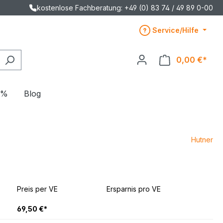
kostenlose Fachberatung: +49 (0) 83 74 / 49 89 0-00
Service/Hilfe
0,00 €*
E%
Blog
Hutner
Preis per VE
Ersparnis pro VE
69,50 €*