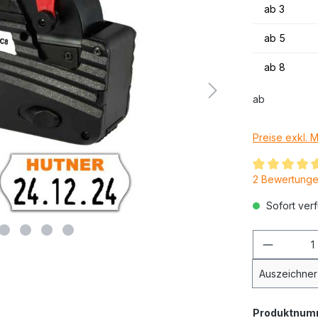
ab
3
ab
5
ab
8
ab
Preise exkl. 
2 Bewertung
Sofort verf
Auszeichner
Produktnum