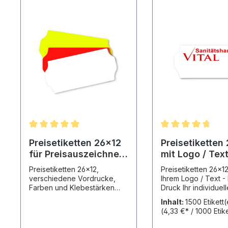
Preisetiketten 26x12
Preisetiketten
für Preisauszeichner
mit Logo / Text
Etikettenrollen
Express-Druck
Preisetiketten 26x12,
Preisetiketten 26x12
verschiedene Vordrucke,
Ihrem Logo / Text -
Farben und Klebestärken
Druck Ihr individueller
Wählen Sie sich Ihre
Aufdruck in Kleinser
Inhalt:
1500 Etikett
Etikettenfarbe im oberen
Preisauszeichner Et
(4,33 €* / 1000 Etik
Menü aus! Bitte
26 x 12 mm. Ihr Wunschtext
berücksichtigen Sie die
auf Ihrem Preisetiket