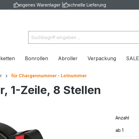
eigenes Warenlager |
schnelle Lieferung
iketten
Bonrollen
Abroller
Verpackung
SAL
r
für Chargennummer - Lotnummer
, 1-Zeile, 8 Stellen
Anzahl
ab
1