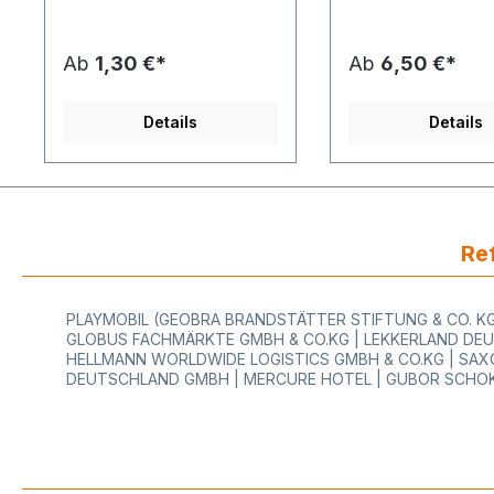
Lagerdauer der
Wählen Sie Farbe,
verschiedenen Klebestärken
Druckposition und Sc
bei der Planung Ihrer
seitlich im Menu
Ab
1,30 €*
Ab
6,50 €*
Bestellmenge.
aus!Produktspezifika
Produktspezifikation:
ettengröße/Farbe: 2
Etikettengröße/Farbe: 26x12
mm Welle / nach
Details
Details
mm / nach WahlKlebestärke:
Wahl Druckarbe /
permanent / ablösbar /
Druckposition / Schri
tiefkühl / outdoor Aufdruck:
nach Wahl Klebestä
nach WahlMenge/Rolle:
permanent,
1.500 Stück - bestellbar ab 6
ablösbar Aufdruck: I
Rollen / 1 Karton 36
Wunschtext Menge/
RollenPassend für Gerät:
1.500 Stück / bestel
Ref
Jolly JC6, Jolly JC8, Smart 6,
Rollen / 36 Rollen (1
Smart 8, Meto 5.26, Meto
Karton) Passend für
6.26, Meto 7.26, Meto 8.26,
Jolly JC6, JC8, SM
PLAYMOBIL (GEOBRA BRANDSTÄTTER STIFTUNG & CO. KG)
Meto 10.26 jeweils 26x12,
BLITZ C6, C8, C10, 
GLOBUS FACHMÄRKTE GMBH & CO.KG | LEKKERLAND DEU
Blitz C5, Blitz C6, Blitz C8,
Der Preis bezieht si
HELLMANN WORLDWIDE LOGISTICS GMBH & CO.KG | SAXO
Blitz C10, Print S6, Print S8,
auf eine Etikettenro
DEUTSCHLAND GMBH | MERCURE HOTEL | GUBOR SCHOK
Print S10, Tovel K5, Tovel
Preisetiketten mit 1
K6, Tovel K8, Tovel K10,
Druck. Ihre Vorteile beim
Tovel TK5, TK6, TK8, TK10,
Kauf von individuel
ECU 5, ECU 6, ECU 8, ECU
Etiketten im Expres
10, jeweils 26x12, Avery 1/6,
bei HUTNER: Sie ka
Avery 1/8, Avery 1/10, Contact
uns nur Qualitätseti