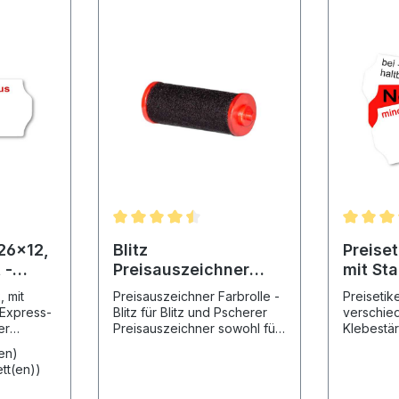
 26x12,
Blitz
Preiset
 -
Preisauszeichner
mit St
Farbrolle
Vordru
, mit
Preisauszeichner Farbrolle -
Preisetik
 Express-
Blitz für Blitz und Pscherer
verschie
Preisauszeichner sowohl für
Klebestärken Wä
ie auf
Einzeiler, wie auch für kleine
sich Ihre 
(en)
iketten
Zweizeiler
Standard
ett(en))
Produktspezifikation:
oberen Me
t!
Passend für Gerät: Blitz H6,
berücksic