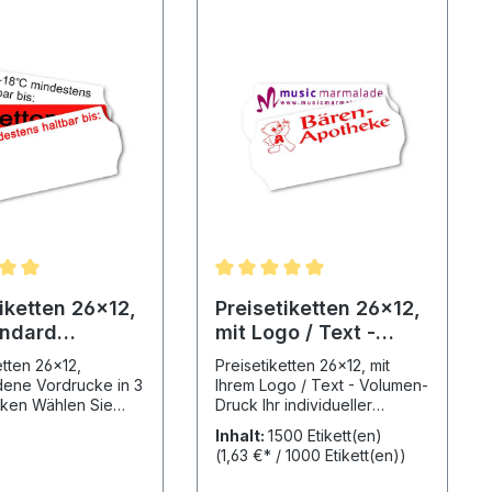
iketten 26x12,
Preisetiketten 26x12,
andard
mit Logo / Text -
ck Text
Volumen-Druck
etten 26x12,
Preisetiketten 26x12, mit
dene Vordrucke in 3
Ihrem Logo / Text - Volumen-
hlen Sie
Druck Ihr individueller
Etikettenfarbe mit
Aufdruck in Großserie auf
Inhalt:
1500 Etikett(en)
-Vordruck im
Preisauszeichnungsetiketten
(1,63 €* / 1000 Etikett(en))
nü aus! Bitte
26x12. Ihr Wunschtext auf
htigen Sie die
Ihrem Preisetikett! Wählen