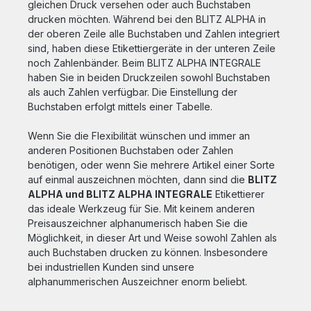
dennoch genügend Platz für Ihr LOGO oder
gleichen Druck versehen oder auch Buchstaben
Wunschtextleichter Wechsel der Etiketten-
drucken möchten. Während bei den BLITZ ALPHA in
und / oder Farbrolle bei diesem
der oberen Zeile alle Buchstaben und Zahlen integriert
hochwertigen Auszeichnungsgerätideal für
sind, haben diese Etikettiergeräte in der unteren Zeile
Handel, Einzelhandel oder auch Hofläden,
noch Zahlenbänder. Beim BLITZ ALPHA INTEGRALE
Bäckereien und Kleinbetriebesauberes und
haben Sie in beiden Druckzeilen sowohl Buchstaben
genaues Druckbild ensprechen dem
Qualitätsversprechen dieses EtikettierersAuf
als auch Zahlen verfügbar. Die Einstellung der
Wunsch erhalten Sie bei HUTNER individuell
Buchstaben erfolgt mittels einer Tabelle.
vorgedruckte Preisetiketten mit Ihrem
Wunschtext oder Firmenlogo. Senden Sie
Wenn Sie die Flexibilität wünschen und immer an
uns hierfür einfach Ihre Anfrage per E-Mail
anderen Positionen Buchstaben oder Zahlen
oder rufen Sie uns an! Wir freuen uns auf
benötigen, oder wenn Sie mehrere Artikel einer Sorte
Ihre Bestellung!
auf einmal auszeichnen möchten, dann sind die
BLITZ
ALPHA und BLITZ ALPHA INTEGRALE
Etikettierer
das ideale Werkzeug für Sie. Mit keinem anderen
Preisauszeichner alphanumerisch haben Sie die
Möglichkeit, in dieser Art und Weise sowohl Zahlen als
auch Buchstaben drucken zu können. Insbesondere
bei industriellen Kunden sind unsere
alphanummerischen Auszeichner enorm beliebt.