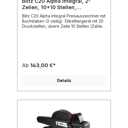
Blitz C20 Alpha Integral, 2-
Zeilen, 10+10 Stellen,
Buchstaben
Blitz C20 Alpha Integral Preisauszeichner mit
Buchstaben (2-zeilig) Etikettiergerät mit 20
Druckstellen, obere Zeile 10 Stellen (Zahlen
und Buchstaben), untere Zeile 10 Stellenfür
Preisetiketten Größe: 26 x 16 mm
RechteckGehäusefarbe:
schwarzDruckhöhen: obere Zeile 3mm,
untere Zeile 3mm, Druckposition
einstellbarMit integriertem Euro- und
Franken- Zeichen.Jedem Blitz Auszeichner
Ab
143,00 €*
liegt eine bebilderte Bedienungsanleitung in
deutsch bei. Druckmöglichkeiten:In beiden
Zeilen können an jeder Druckstelle
Details
Buchstaben von A - Z, Zahlen von 0 - 9
sowie Sonderzeichen .- gedruckt
werden.Vorteile eines Blitz C20 Integral
Auszeichners:komfortable und schnelle
Warenauszeichnung für Handel,
Einzelhandel, Großhandel und Industriefür
kleine, mittlere, große und sehr große
Etiketten Mengen geeignetlanglebiges und
stabiles Etikettiergerät einer