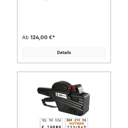
und Buchstaben), untere Zeile 10 Stellenfür
Preisetiketten Größe: 26 x 16 mm
RechteckGehäusefarbe:
schwarzDruckhöhen: obere Zeile 3mm,
untere Zeile 5mmMit integriertem Euro- und
Engl. Pfund- Zeichen.Jedem Blitz
Auszeichner liegt eine bebilderte
Ab
124,00 €*
Bedienungsanleitung in deutsch
bei.Druckmöglichkeiten:Preise auszeichnen:
oben Buchstaben A -Z, alle Zahlen und
Details
Sonderzeichen 9999999999, unten bis max.
9999999.99 mit und ohne Euro Zeichen
99999999.99Warenauszeichnung: oben
Buchstaben A -Z, alle Zahlen und
Sonderzeichen 9999999999, unten
99999999.99Datumsfunktion: obere Zeile
TT.MM.JJJJVorteile eines Blitz C20 Alpha
Auszeichners:Ein Profi Etikettiergerät mit
zahlreichen Auszeichnungsmöglichkeiten Im
oberen Druckwerk können Buchstaben A-Z,
Zahlen 0-9 und die Sonderzeichen . -
eingestellt werden Im unteren Druckwerk
können Zahlen 0-9 und die Sonderzeichen .
, eingestellt werdenIdeal zum Auszeichnen
von Preis und LOT- /