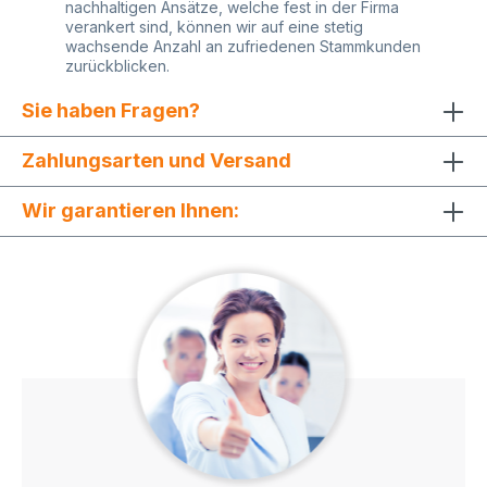
nachhaltigen Ansätze, welche fest in der Firma
vom unteren Taschenrand gemessen ca. 3 cm
verankert sind, können wir auf eine stetig
druckfreier Abstand nach oben - Seitenbereich:
wachsende Anzahl an zufriedenen Stammkunden
vom Seitenrand gemessen ca. 2 cm druckfreier
zurückblicken.
Abstand rechts und links Die optimale max.
Druckfläche liegt bei ca. 25x25 cm. Größere
Sie haben Fragen?
Motive müssen wir nach Drucktauglichkeit
gesondert prüfen und eventuell Änderungen
vornehmen. Im Siebdruckverfahren werden die
Zahlungsarten und Versand
Papiertüten nachträglich bedruckt. Beim
Siebdruck werden vorproduzierte, unbedruckte
Wir garantieren Ihnen:
Papiertüten manuell nachträglich bedruckt.
Dadurch kann es zu Chargenabweichungen sowie
leichten Unterschieden in Position, Ausrichtung
und Farbton kommen. Größere Bestellmenge: Sie
benötigen eine größere Menge? Gerne erstellen
wir Ihnen hierzu ein kostengünstiges individuelles
Angebot. Kontaktieren Sie uns einfach! Möchten
Sie Papier Tüten bedrucken, aber Sie haben
keine fertige Druckdatei parat? Gerne sind wir
Ihnen bei der Gestaltung und Umsetzung Ihrer
Papiertragetaschen (Werbetaschen) behilflich.
Warum COMFORT Papiertüten farbig bedrucken?
- Ihre Vorteile beim Kauf von Papiertüten mit Logo:
Mit unseren COMFORT Papiertüten stärken Sie