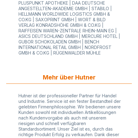
PLUSPUNKT APOTHEKE | DAA DEUTSCHE
vektorisierte Druckdaten und alle Schriften in
ANGESTELLTEN-AKADEMIE GMBH | STABILO |
Kurven konvertiert (z. B. vektorisierte PDF, EPS,
HELLMANN WORLDWIDE LOGISTICS GMBH &
CDR, oder AI). Falls Sie keine vektorisierten Daten
CO.KG | SAXOPRINT GMBH | WORT & BILD
haben, können wir Ihnen gerne, auf Anfrage,
VERLAG KONRADSHÖHE GMBH & CO.KG |
kostengünstig bei der Datenerstellung helfen.
RAIFFEISEN WAREN-ZENTRALE RHEIN-MAIN EG |
Nicht alle Druckmotive können im
ASICS DEUTSCHLAND GMBH | MERCURE HOTEL |
Siebdruckverfahren realisiert werden. Ihre Daten
GUBOR SCHOKOLADEN GMBH | BENCH
und Dateien senden Sie uns am besten per E-mail
INTERNATIONAL RETAIL GMBH | NORDFROST
zu, wir prüfen sie und erstellen Ihnen dann einen
GMBH & CO.KG | RÜGENWALDER MÜHLE
Korrekturabzug zur Druckfreigabe bzw.
Druckansicht. Farbangaben Druckfarbe bitte in
Pantone-U angeben. Farbangaben sind
Richtwerte und können beim Druck leicht
Mehr über Hutner
abweichen. Die Taschenfarbe kann je nach
Charge etwas heller oder dunkler ausfallen.
Minimale Farbabweichungen sind im
Toleranzbereich. Druckbereich: Ideal sind Motive
Hutner ist der professioneller Partner für Handel
mit einer Größe von ca. 30% Druckfläche, diese
und Industrie. Service ist ein fester Bestandteil der
wirken optisch sehr gut. Eine vollflächige
gelebten Firmenphilosophie. Wir bedienen unsere
Bedruckung der ganzen Taschenseite ist im
Kunden sowohl mit individuellen Artikellösungen
Siebdruckverfahren leider nicht möglich -
nach Kundenvorgabe als auch mit unserem
druckfreie Abstände zum Rand müssen
riesigen und schnell verfügbaren
berücksichtigt werden: - Henkelbereich: vom
Standardsortiment. Unser Ziel ist es, durch das
oberen Taschenrand gemessen ca. 9 cm
richtige Produkt Erfolg zu verkaufen. Dank dieser
druckfreier Abstand nach unten - Bodenbereich: