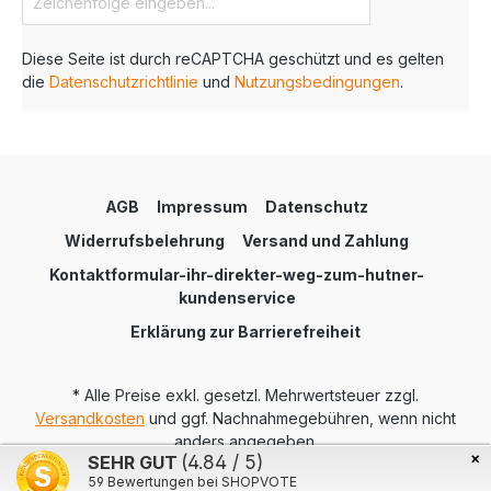
Standard-Vordruck. Haben Sie Fragen?
Kontaktieren Sie uns einfach und profitieren Sie
von unserem persönlichen und fachkundigen
Diese Seite ist durch reCAPTCHA geschützt und es gelten
Personal.
die
Datenschutzrichtlinie
und
Nutzungsbedingungen
.
AGB
Impressum
Datenschutz
Widerrufsbelehrung
Versand und Zahlung
Kontaktformular-ihr-direkter-weg-zum-hutner-
kundenservice
Erklärung zur Barrierefreiheit
* Alle Preise exkl. gesetzl. Mehrwertsteuer zzgl.
Versandkosten
und ggf. Nachnahmegebühren, wenn nicht
anders angegeben.
×
SEHR GUT
(4.84 / 5)
Realisiert mit Shopware
59
Bewertungen bei SHOPVOTE