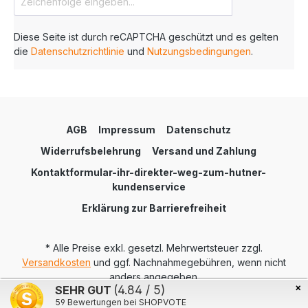
Standard-Vordruck. Haben Sie Fragen?
Kontaktieren Sie uns einfach und profitieren Sie
von unserem persönlichen und fachkundigen
Diese Seite ist durch reCAPTCHA geschützt und es gelten
Personal.
die
Datenschutzrichtlinie
und
Nutzungsbedingungen
.
AGB
Impressum
Datenschutz
Widerrufsbelehrung
Versand und Zahlung
Kontaktformular-ihr-direkter-weg-zum-hutner-
kundenservice
Erklärung zur Barrierefreiheit
* Alle Preise exkl. gesetzl. Mehrwertsteuer zzgl.
Versandkosten
und ggf. Nachnahmegebühren, wenn nicht
anders angegeben.
×
SEHR GUT
(4.84 / 5)
Realisiert mit Shopware
59
Bewertungen bei SHOPVOTE