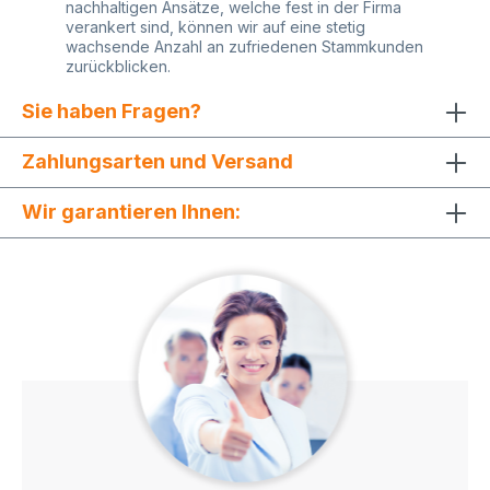
nachhaltigen Ansätze, welche fest in der Firma
vom unteren Taschenrand gemessen ca. 3 cm
verankert sind, können wir auf eine stetig
druckfreier Abstand nach oben - Seitenbereich:
wachsende Anzahl an zufriedenen Stammkunden
vom Seitenrand gemessen ca. 2 cm druckfreier
zurückblicken.
Abstand rechts und links Die optimale max.
Druckfläche liegt bei ca. 25x25 cm. Größere
Sie haben Fragen?
Motive müssen wir nach Drucktauglichkeit
gesondert prüfen und eventuell Änderungen
vornehmen. Im Siebdruckverfahren werden die
Zahlungsarten und Versand
Papiertüten nachträglich bedruckt. Beim
Siebdruck werden vorproduzierte, unbedruckte
Wir garantieren Ihnen:
Papiertüten manuell nachträglich bedruckt.
Dadurch kann es zu Chargenabweichungen sowie
leichten Unterschieden in Position, Ausrichtung
und Farbton kommen. Größere Bestellmenge: Sie
benötigen eine größere Menge? Gerne erstellen
wir Ihnen hierzu ein kostengünstiges individuelles
Angebot. Kontaktieren Sie uns einfach! Möchten
Sie Papier Tüten bedrucken, aber Sie haben
keine fertige Druckdatei parat? Gerne sind wir
Ihnen bei der Gestaltung und Umsetzung Ihrer
Papiertragetaschen (Werbetaschen) behilflich.
Warum COMFORT Papiertüten farbig bedrucken?
- Ihre Vorteile beim Kauf von Papiertüten mit Logo:
Mit unseren COMFORT Papiertüten stärken Sie