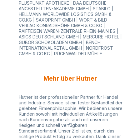
PLUSPUNKT APOTHEKE | DAA DEUTSCHE
vektorisierte Druckdaten und alle Schriften in
ANGESTELLTEN-AKADEMIE GMBH | STABILO |
Kurven konvertiert (z. B. vektorisierte PDF, EPS,
HELLMANN WORLDWIDE LOGISTICS GMBH &
CDR, oder AI). Falls Sie keine vektorisierten Daten
CO.KG | SAXOPRINT GMBH | WORT & BILD
haben, können wir Ihnen gerne, auf Anfrage,
VERLAG KONRADSHÖHE GMBH & CO.KG |
kostengünstig bei der Datenerstellung helfen.
RAIFFEISEN WAREN-ZENTRALE RHEIN-MAIN EG |
Nicht alle Druckmotive können im
ASICS DEUTSCHLAND GMBH | MERCURE HOTEL |
Siebdruckverfahren realisiert werden. Ihre Daten
GUBOR SCHOKOLADEN GMBH | BENCH
und Dateien senden Sie uns am besten per E-mail
INTERNATIONAL RETAIL GMBH | NORDFROST
zu, wir prüfen sie und erstellen Ihnen dann einen
GMBH & CO.KG | RÜGENWALDER MÜHLE
Korrekturabzug zur Druckfreigabe bzw.
Druckansicht. Farbangaben Druckfarbe bitte in
Pantone-U angeben. Farbangaben sind
Richtwerte und können beim Druck leicht
Mehr über Hutner
abweichen. Die Taschenfarbe kann je nach
Charge etwas heller oder dunkler ausfallen.
Minimale Farbabweichungen sind im
Toleranzbereich. Druckbereich: Ideal sind Motive
Hutner ist der professioneller Partner für Handel
mit einer Größe von ca. 30% Druckfläche, diese
und Industrie. Service ist ein fester Bestandteil der
wirken optisch sehr gut. Eine vollflächige
gelebten Firmenphilosophie. Wir bedienen unsere
Bedruckung der ganzen Taschenseite ist im
Kunden sowohl mit individuellen Artikellösungen
Siebdruckverfahren leider nicht möglich -
nach Kundenvorgabe als auch mit unserem
druckfreie Abstände zum Rand müssen
riesigen und schnell verfügbaren
berücksichtigt werden: - Henkelbereich: vom
Standardsortiment. Unser Ziel ist es, durch das
oberen Taschenrand gemessen ca. 9 cm
richtige Produkt Erfolg zu verkaufen. Dank dieser
druckfreier Abstand nach unten - Bodenbereich: