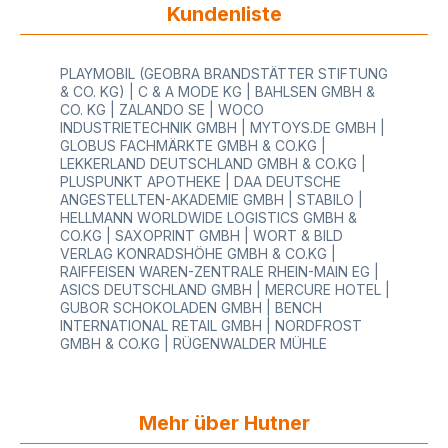
Kundenliste
PLAYMOBIL (GEOBRA BRANDSTÄTTER STIFTUNG
& CO. KG) | C & A MODE KG | BAHLSEN GMBH &
CO. KG | ZALANDO SE | WOCO
INDUSTRIETECHNIK GMBH | MYTOYS.DE GMBH |
GLOBUS FACHMÄRKTE GMBH & CO.KG |
LEKKERLAND DEUTSCHLAND GMBH & CO.KG |
PLUSPUNKT APOTHEKE | DAA DEUTSCHE
ANGESTELLTEN-AKADEMIE GMBH | STABILO |
HELLMANN WORLDWIDE LOGISTICS GMBH &
CO.KG | SAXOPRINT GMBH | WORT & BILD
VERLAG KONRADSHÖHE GMBH & CO.KG |
RAIFFEISEN WAREN-ZENTRALE RHEIN-MAIN EG |
ASICS DEUTSCHLAND GMBH | MERCURE HOTEL |
GUBOR SCHOKOLADEN GMBH | BENCH
INTERNATIONAL RETAIL GMBH | NORDFROST
GMBH & CO.KG | RÜGENWALDER MÜHLE
Mehr über Hutner