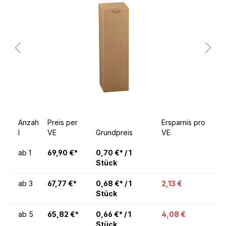
Anzah
Preis per
Ersparnis pro
l
VE
Grundpreis
VE
ab
1
69,90 €*
0,70 €* / 1
Stück
ab
3
67,77 €*
0,68 €* / 1
2,13 €
Stück
ab
5
65,82 €*
0,66 €* / 1
4,08 €
Stück