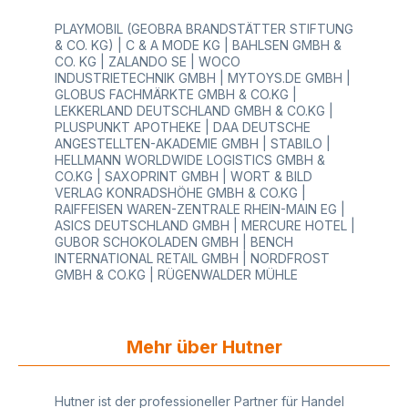
PLAYMOBIL (GEOBRA BRANDSTÄTTER STIFTUNG
& CO. KG) | C & A MODE KG | BAHLSEN GMBH &
CO. KG | ZALANDO SE | WOCO
INDUSTRIETECHNIK GMBH | MYTOYS.DE GMBH |
GLOBUS FACHMÄRKTE GMBH & CO.KG |
LEKKERLAND DEUTSCHLAND GMBH & CO.KG |
PLUSPUNKT APOTHEKE | DAA DEUTSCHE
ANGESTELLTEN-AKADEMIE GMBH | STABILO |
HELLMANN WORLDWIDE LOGISTICS GMBH &
CO.KG | SAXOPRINT GMBH | WORT & BILD
VERLAG KONRADSHÖHE GMBH & CO.KG |
RAIFFEISEN WAREN-ZENTRALE RHEIN-MAIN EG |
ASICS DEUTSCHLAND GMBH | MERCURE HOTEL |
GUBOR SCHOKOLADEN GMBH | BENCH
INTERNATIONAL RETAIL GMBH | NORDFROST
GMBH & CO.KG | RÜGENWALDER MÜHLE
Mehr über Hutner
Hutner ist der professioneller Partner für Handel