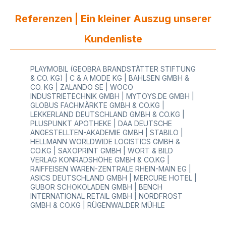
mit dem Qualitätszeichen des Blauen EngelsWir
führen eine große Auswahl an Geschenkpapieren
Referenzen | Ein kleiner Auszug unserer
in verschiedenen hochwertigen Papier Qualitäten
und Designs. Ständig werden saisonal die Dekore
Kundenliste
aktualisiert.Bei HUTNER haben Sie auch die
Möglichkeit Ihr persönliches individuelles
Geschenkpapier anfertigen zu lassen. Dies ist ab
PLAYMOBIL (GEOBRA BRANDSTÄTTER STIFTUNG
einer Menge von 10.000 Laufmeter möglich. Auf
& CO. KG) | C & A MODE KG | BAHLSEN GMBH &
Anfrage ist auch für bestehende Dekore
CO. KG | ZALANDO SE | WOCO
vereinzelt ein Sondermaß hinsichtlich der
INDUSTRIETECHNIK GMBH | MYTOYS.DE GMBH |
Rollenbreitemöglich. Gerne prüfen wir Ihre
GLOBUS FACHMÄRKTE GMBH & CO.KG |
individuellen Wünsche und erstellen Ihnen ein
LEKKERLAND DEUTSCHLAND GMBH & CO.KG |
Angebot!
PLUSPUNKT APOTHEKE | DAA DEUTSCHE
ANGESTELLTEN-AKADEMIE GMBH | STABILO |
HELLMANN WORLDWIDE LOGISTICS GMBH &
CO.KG | SAXOPRINT GMBH | WORT & BILD
VERLAG KONRADSHÖHE GMBH & CO.KG |
RAIFFEISEN WAREN-ZENTRALE RHEIN-MAIN EG |
ASICS DEUTSCHLAND GMBH | MERCURE HOTEL |
GUBOR SCHOKOLADEN GMBH | BENCH
INTERNATIONAL RETAIL GMBH | NORDFROST
GMBH & CO.KG | RÜGENWALDER MÜHLE