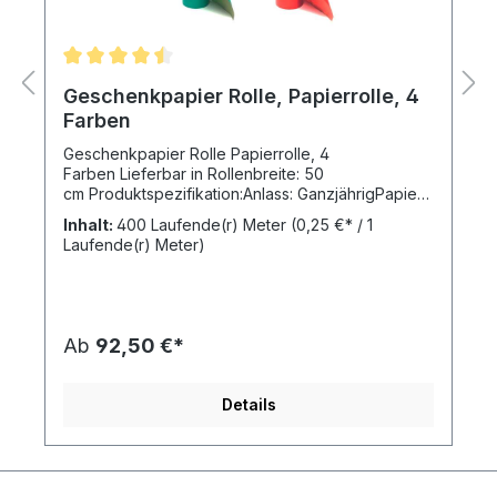
Geschenkpapier Rolle, Papierrolle, 4
Farben
Geschenkpapier Rolle Papierrolle, 4
Farben Lieferbar in Rollenbreite: 50
cm Produktspezifikation:Anlass: GanzjährigPapier:
Kraftpapier braun, enggerippt 50 g/m² Dekor:
Inhalt:
400 Laufende(r) Meter
(0,25 €* / 1
einseitigFarbe: uniDruckfarbe: schwarz, rot, grün
Laufende(r) Meter)
oder blauMotiv: ohneWicklung: 400 m pro
RolleDer Preis bezieht sich jeweils auf eine VE = 1
Secare Rolle Geschenkpapier. Ihre Vorteile beim
Kauf der Geschenkpapier Rolle 400 m in 4 Farben
der Fa. HUTNER:eingeripptes Kraftpapier mit
Ab
92,50 €*
einseitiger Färbunghohe Farbdeckung des
Drucksvielseitig verwendbar, auch für
Dekorationsarbeitenzeitlose
Details
Geschenkverpackung für jeden Anlassfür
kreatives Einpacken mit diesem Papier ist Ihrer
Kreativität keine Grenze gesetztNachhaltigkeit
und Umweltverantwortung durch Verwendung von
FSC zertifizierten oder Recycling - Papieren oder