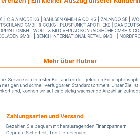
erenzen | Ein kleiner Auszug unserer Kundenl
itiger
deckung
g
 | C & A MODE KG | BAHLSEN GMBH & CO. KG | ZALANDO SE | 
ür
TSCHLAND GMBH & CO.KG | PLUSPUNKT APOTHEKE | DAA DEUTSC
zeitlose
PRINT GMBH | WORT & BILD VERLAG KONRADSHÖHE GMBH & CO.KG
g für
OLADEN GMBH | BENCH INTERNATIONAL RETAIL GMBH | NORDFR
atives
em Papier
keine
Mehr über Hutner
it und
ng durch
SC
Recycling
strie. Service ist ein fester Bestandteil der gelebten Firmenphiloso
t dem
iesigen und schnell verfügbaren Standardsortiment. Unser Ziel ist 
rankert sind, können wir auf eine stetig wachsende Anzahl an zufri
ine große
in
Zahlungsarten und Versand
r
gns.
Bezahlen Sie bequem mit herausragenden Finanzpartnern.
onal die
Geprüfte Sicherheit, Top-Lieferservice.
Bei