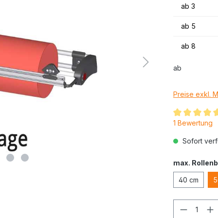
ab
3
ab
5
ab
8
ab
Preise exkl. 
1 Bewertung
Sofort verf
max. Rollenb
40 cm
5