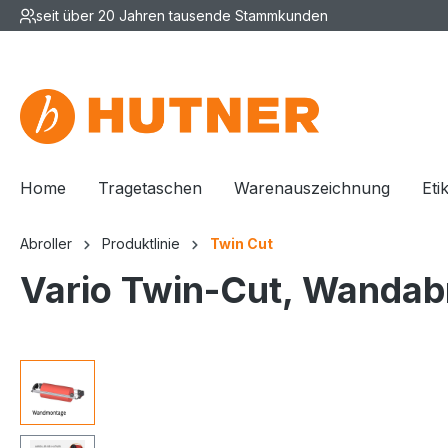
seit über 20 Jahren tausende Stammkunden
Home
Tragetaschen
Warenauszeichnung
Eti
Abroller
Produktlinie
Twin Cut
Vario Twin-Cut, Wandabr