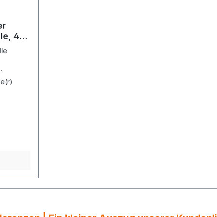
er
le, 4
lle
e(r)
tion:Anla
:
:
arz, rot,
:
 m pro
ht sich
= 1
re
der
lle 400 m
es