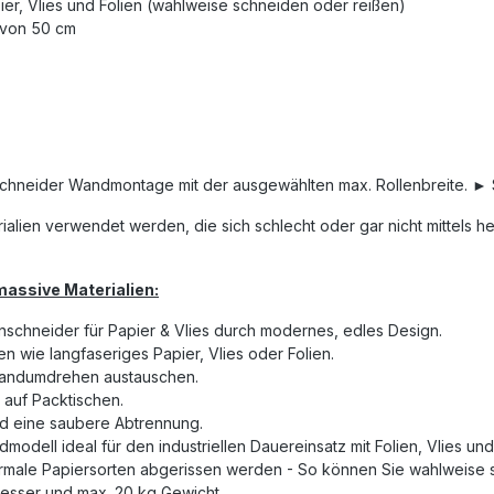
ier, Vlies und Folien (wahlweise schneiden oder reißen)
e von 50 cm
enschneider Wandmontage mit der ausgewählten max. Rollenbreite. ► 
lien verwendet werden, die sich schlecht oder gar nicht mittels her
assive Materialien:
nschneider für Papier & Vlies durch modernes, edles Design.
en wie langfaseriges Papier, Vlies oder Folien.
m Handumdrehen austauschen.
 auf Packtischen.
nd eine saubere Abtrennung.
odell ideal für den industriellen Dauereinsatz mit Folien, Vlies und
rmale Papiersorten abgerissen werden - So können Sie wahlweise 
messer und max. 20 kg Gewicht.