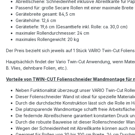
Abreißschiene: Schneideinheit inklusive Abreißkante für Pap
Passend für: große Secare Rollen mit einer maximale Breit
Gerätebreite gesamt: 84,5 cm
Gerätehöhe: 12,6 cm
Gerätetiefe: 19,6 cm (Gesamttiefe inkl. Rolle: ca. 30,0 cm)
maximaler Rollendurchmesser: 24 cm
maximales Rollengewicht: 20 kg
Der Preis bezieht sich jeweils auf 1 Stück VARIO Twin-Cut Foli
Hauptsächlich findet der Vario Twin-Cut Anwendung, wenn Materia
B. Vlies, dehnbare Folien, etc.).
Vorteile von TWIN-CUT Folienschneider Wandmontage für m
Neben Funktionalität überzeugt unser VARIO Twin-Cut Rolle
Dieser Folienschneider Wand ist ideal für spezielle Materiali
Durch die durchdachte Konstruktion lässt sich die Rolle i
Die platzsparende Wandmontage schafft freie Arbeitsfläche
Die federnde Abreißschiene garantiert konstanten Druck u
Durch die robuste Bauweise ist dieser Rollenschneider Wandm
Wegen der Schneideinheit mit Abreißkante können auch no
Geeignet für Rollen von 30 bis 100 cm Breite, 24 cm Durch