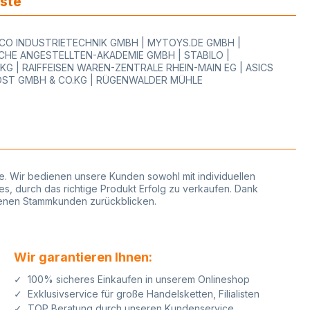
iste
WOCO INDUSTRIETECHNIK GMBH | MYTOYS.DE GMBH |
HE ANGESTELLTEN-AKADEMIE GMBH | STABILO |
 | RAIFFEISEN WAREN-ZENTRALE RHEIN-MAIN EG | ASICS
OST GMBH & CO.KG | RÜGENWALDER MÜHLE
phie. Wir bedienen unsere Kunden sowohl mit individuellen
es, durch das richtige Produkt Erfolg zu verkaufen. Dank
edenen Stammkunden zurückblicken.
Wir garantieren Ihnen:
✓ 100% sicheres Einkaufen in unserem Onlineshop
✓ Exklusivservice für große Handelsketten, Filialisten
✓ TOP Beratung durch unseren Kundenservice