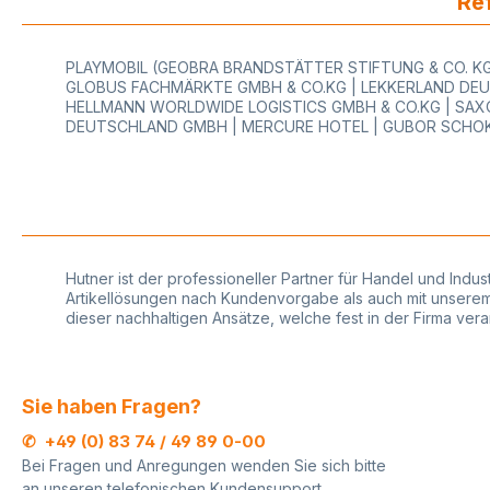
Ref
Qualität unter Verwendung
Kraftpapier mit einse
erstklassiger
Färbunghohe Farb
MaterialienStabil und Brillianz
des Drucksvielseiti
PLAYMOBIL (GEOBRA BRANDSTÄTTER STIFTUNG & CO. KG)
in der
verwendbar, auch f
GLOBUS FACHMÄRKTE GMBH & CO.KG | LEKKERLAND DEU
TransparenzGanzjährig
Dekorationsarbeiten
HELLMANN WORLDWIDE LOGISTICS GMBH & CO.KG | SAXO
verwendbar, auch zu
Geschenkverpackun
DEUTSCHLAND GMBH | MERCURE HOTEL | GUBOR SCHOK
Weihnachtenzum Verpacken
jeden Anlassfür kre
von Blumen und Geschenken
Einpacken mit dies
geeignetunterstreicht die
ist Ihrer Kreativität 
Wertigkeit der Ware
Grenze
Innendurchmesser
gesetztNachhaltigke
Trägerrolle wahlweise: 7,5
Umweltverantwortu
cm oder 2,6 cm (mit oder
Verwendung von F
ohne Aufsatz siehe Bilder)
zertifizierten oder 
Hutner ist der professioneller Partner für Handel und Indu
Der innere Aufsatz der
- Papieren oder mi
Artikellösungen nach Kundenvorgabe als auch mit unserem r
Folienrolle ist
Qualitätszeichen des Blauen
dieser nachhaltigen Ansätze, welche fest in der Firma ve
herrausnehmbar. So kann
EngelsWir führen e
man mit beiden
Auswahl an
Innendurchmesser arbeiten.
Geschenkpapieren 
Diese Geschenkfolie auf
verschiedenen
Sie haben Fragen?
Rolle ist passend für alle
hochwertigen Papie
handelsüblichen
Qualitäten und Desi
✆ +49 (0) 83 74 / 49 89 0-00
Folienabroller mit gezahnter
Ständig werden sais
Bei Fragen und Anregungen wenden Sie sich bitte
Messerschiene. Passende
Dekore aktualisiert.
an unseren telefonischen Kundensupport.