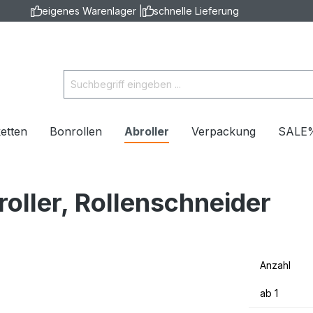
eigenes Warenlager |
schnelle Lieferung
ketten
Bonrollen
Abroller
Verpackung
SALE
oller, Rollenschneider
Anzahl
ab
1