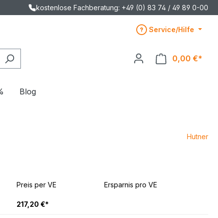
kostenlose Fachberatung: +49 (0) 83 74 / 49 89 0-00
Service/Hilfe
0,00 €*
%
Blog
Hutner
Preis per VE
Ersparnis pro VE
217,20 €*