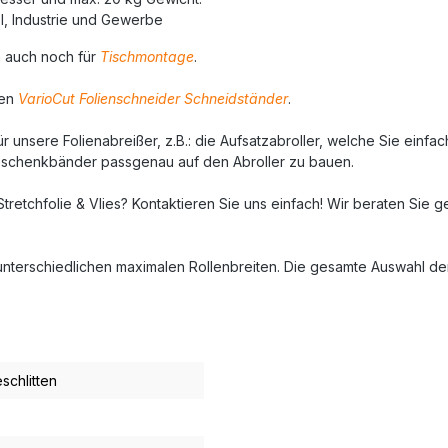
l, Industrie und Gewerbe
m auch noch für
Tischmontage
.
ren
VarioCut Folienschneider Schneidständer
.
r unsere Folienabreißer, z.B.: die Aufsatzabroller, welche Sie einf
 Geschenkbänder passgenau auf den Abroller zu bauen.
tchfolie & Vlies? Kontaktieren Sie uns einfach! Wir beraten Sie ge
t unterschiedlichen maximalen Rollenbreiten. Die gesamte Auswahl de
chlitten