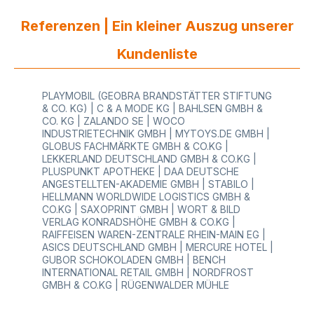
Einzelhandel: Praktische Aufsatzmontage: Der
VARIO Bandabroller lässt sich flexibel auf andere
Referenzen | Ein kleiner Auszug unserer
VARIO Abroller-Modelle montieren. Dieser Profi
Geschenkbandspender ist Teil der VARIO
Kundenliste
Premium-Klasse und überzeugt durch
Funktionalität, Stabilität und modernes Design.
Profitieren Sie von den platzsparenden 2-fach
PLAYMOBIL (GEOBRA BRANDSTÄTTER STIFTUNG
Geschenkbandabroller - für kreative
& CO. KG) | C & A MODE KG | BAHLSEN GMBH &
Geschenkverpackungen! Jede Abrollführung ist
CO. KG | ZALANDO SE | WOCO
mit integriertem Abschneider ausgestattet, sodass
INDUSTRIETECHNIK GMBH | MYTOYS.DE GMBH |
Geschenkbänder schnell und sauber abgetrennt
GLOBUS FACHMÄRKTE GMBH & CO.KG |
werden können. Durch die Montage auf
LEKKERLAND DEUTSCHLAND GMBH & CO.KG |
bestehenden VARIO Abrollern sparen Sie Platz am
PLUSPUNKT APOTHEKE | DAA DEUTSCHE
Packtisch. Vertrauen Sie der Premium VARIO
ANGESTELLTEN-AKADEMIE GMBH | STABILO |
Qualität - Hochwertige Verarbeitung, maximale
HELLMANN WORLDWIDE LOGISTICS GMBH &
Stabilität und modernes Design machen diesen
CO.KG | SAXOPRINT GMBH | WORT & BILD
Bandabroller zur Premium-Lösung im Einzelhandel
VERLAG KONRADSHÖHE GMBH & CO.KG |
und Gewerbe. Ideal für Einzelhandel, Boutiquen
RAIFFEISEN WAREN-ZENTRALE RHEIN-MAIN EG |
und Gewerbe, wo Geschenkbänder regelmäßig
ASICS DEUTSCHLAND GMBH | MERCURE HOTEL |
und effizient eingesetzt werden. Bei uns finden
GUBOR SCHOKOLADEN GMBH | BENCH
Sie hochwertige Abroller aus Metall in
INTERNATIONAL RETAIL GMBH | NORDFROST
unterschiedlichen Modellen (mit unterschiedlichen
GMBH & CO.KG | RÜGENWALDER MÜHLE
max. Rollenbreiten). Die gesamte Auswahl rundum
Geschenkpapier Abroller und Zubehör finden Sie
in unserem Online-Shop.Datenblatt herunterladen