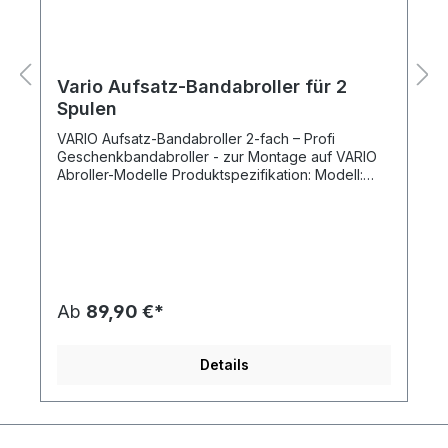
Vario Aufsatz-Bandabroller für 2
Spulen
VARIO Aufsatz-Bandabroller 2-fach – Profi
Geschenkbandabroller - zur Montage auf VARIO
Abroller-Modelle Produktspezifikation: Modell:
VARIO Bandabroller - Geschenkbandabroller 2-
fach (für 2 Spulen) Montage: Aufsatzabroller zur
Montage auf Vario Abroller (z.B. Tischabroller)
Außenmaße: 38,5 x 12,0 x 34,5 cm (Breite x Tiefe
x Höhe) max. Spulendurchmesser: 11 cm max.
Spulenbreite: 11 cm Nettogewicht: 1,30 kg Der
Preis bezieht sich jeweils auf 1 Stück VARIO
Ab
89,90 €*
Geschenkbandabroller (2-fach) zur
Aufsatzmontage. Lieferumfang: nur der VARIO
Aufsatz Bandabroller. (Die im Beispielbild
Details
ersichtlichen VARIO Tischabroller und VARIO
Aufsatzabroller sind NICHT enthalten. Diese
können Sie aber ebenso günstig in unserem
Onlineshop bestellen.) Vorteile von VARIO Profi
Bandabroller mit 2 Rollen für Geschenkband im