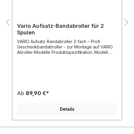
Vario Aufsatz-Bandabroller für 2
Spulen
VARIO Aufsatz-Bandabroller 2-fach – Profi
Geschenkbandabroller - zur Montage auf VARIO
Abroller-Modelle Produktspezifikation: Modell:
VARIO Bandabroller - Geschenkbandabroller 2-
fach (für 2 Spulen) Montage: Aufsatzabroller zur
Montage auf Vario Abroller (z.B. Tischabroller)
Außenmaße: 38,5 x 12,0 x 34,5 cm (Breite x Tiefe
x Höhe) max. Spulendurchmesser: 11 cm max.
Spulenbreite: 11 cm Nettogewicht: 1,30 kg Der
Preis bezieht sich jeweils auf 1 Stück VARIO
Ab
89,90 €*
Geschenkbandabroller (2-fach) zur
Aufsatzmontage. Lieferumfang: nur der VARIO
Aufsatz Bandabroller. (Die im Beispielbild
Details
ersichtlichen VARIO Tischabroller und VARIO
Aufsatzabroller sind NICHT enthalten. Diese
können Sie aber ebenso günstig in unserem
Onlineshop bestellen.) Vorteile von VARIO Profi
Bandabroller mit 2 Rollen für Geschenkband im