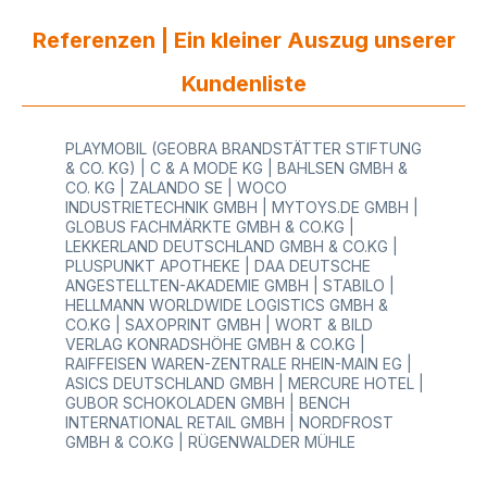
Einzelhandel: Praktische Aufsatzmontage: Der
VARIO Bandabroller lässt sich flexibel auf andere
Referenzen | Ein kleiner Auszug unserer
VARIO Abroller-Modelle montieren. Dieser Profi
Geschenkbandspender ist Teil der VARIO
Kundenliste
Premium-Klasse und überzeugt durch
Funktionalität, Stabilität und modernes Design.
Profitieren Sie von den platzsparenden 2-fach
PLAYMOBIL (GEOBRA BRANDSTÄTTER STIFTUNG
Geschenkbandabroller - für kreative
& CO. KG) | C & A MODE KG | BAHLSEN GMBH &
Geschenkverpackungen! Jede Abrollführung ist
CO. KG | ZALANDO SE | WOCO
mit integriertem Abschneider ausgestattet, sodass
INDUSTRIETECHNIK GMBH | MYTOYS.DE GMBH |
Geschenkbänder schnell und sauber abgetrennt
GLOBUS FACHMÄRKTE GMBH & CO.KG |
werden können. Durch die Montage auf
LEKKERLAND DEUTSCHLAND GMBH & CO.KG |
bestehenden VARIO Abrollern sparen Sie Platz am
PLUSPUNKT APOTHEKE | DAA DEUTSCHE
Packtisch. Vertrauen Sie der Premium VARIO
ANGESTELLTEN-AKADEMIE GMBH | STABILO |
Qualität - Hochwertige Verarbeitung, maximale
HELLMANN WORLDWIDE LOGISTICS GMBH &
Stabilität und modernes Design machen diesen
CO.KG | SAXOPRINT GMBH | WORT & BILD
Bandabroller zur Premium-Lösung im Einzelhandel
VERLAG KONRADSHÖHE GMBH & CO.KG |
und Gewerbe. Ideal für Einzelhandel, Boutiquen
RAIFFEISEN WAREN-ZENTRALE RHEIN-MAIN EG |
und Gewerbe, wo Geschenkbänder regelmäßig
ASICS DEUTSCHLAND GMBH | MERCURE HOTEL |
und effizient eingesetzt werden. Bei uns finden
GUBOR SCHOKOLADEN GMBH | BENCH
Sie hochwertige Abroller aus Metall in
INTERNATIONAL RETAIL GMBH | NORDFROST
unterschiedlichen Modellen (mit unterschiedlichen
GMBH & CO.KG | RÜGENWALDER MÜHLE
max. Rollenbreiten). Die gesamte Auswahl rundum
Geschenkpapier Abroller und Zubehör finden Sie
in unserem Online-Shop.Datenblatt herunterladen