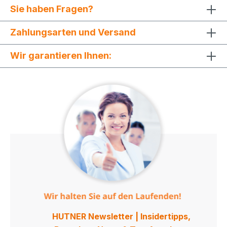
343 Plus, TTP-344M Pro, TTP-345, TTP-346MT,
Sie haben Fragen?
TTP-346M, TTP-366M, TTP-368MT, TTP-384M,
TTP-644MT, TX200, TX300,
TX600)Valentin (Compa II - Serie, Micra - Serie,
Zahlungsarten und Versand
Pica II - Serie, Spectra II - Serie - nur für FlatHead
Druckkopf, Vario III - Serie, Vita II -
Wir garantieren Ihnen:
Serie)Zebra (105SL, GT800, S4M, Xi-Serie,
Z4M+, Z6M+, ZM400, ZM600, ZT220, ZT230,
ZT410, ZT420) Die Carbonbänder sind in
verschiedenen Premium Qualitäten verfügbar.
Jede Qualität ist für einen bestimmten
Anwendungsfall optimal geeignet. Um Ihnen die
Auswahl zu erleichtern, haben wir deshalb
folgende Tabelle für Sie erstellt.So können Sie
ganz einfach entscheiden ob Sie ein Wachs,
Wachs-Harz oder reines Harzband benötigen.
Wachs (PREMIUM) Wachs-Harz (PREMIUM) Harz
(PREMIUM) Eigenschaften: - Ideal für den Druck
auf Papieretiketten - Niedrige Druckenergie und
hohen Druckgeschwindigkeiten - Gute Wisch- und
Abriebfestigkeit Eigenschaften: - Gute Wahl bei
glatten Papieroberflächen und Kunststoffetiketten
- Druckt mit mittlerer Druckenergie - Hohe Wisch
und Kratzfestigkeit Eigenschaften: - Geeignet
HUTNER Newsletter | Insidertipps,
für Folienetiketten z.B. PE, PP, PVC, PET - Sehr