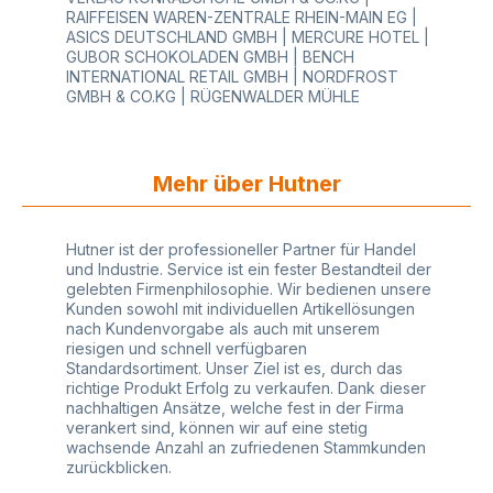
TT)Bixolon Samsung (SLP-T400, SLP-T403, SLP-
RAIFFEISEN WAREN-ZENTRALE RHEIN-MAIN EG |
TX400, SLP-TX403)CAB (A4+, A6+, A8+, EOS1,
ASICS DEUTSCHLAND GMBH | MERCURE HOTEL |
EOS4, Mach1, Mach2, Mach4, Squix4)Citizen (CL-
GUBOR SCHOKOLADEN GMBH | BENCH
S621, CL-S631, CL-S6621, CL-S6621XL, CL-E720,
INTERNATIONAL RETAIL GMBH | NORDFROST
CL-E730, CL-S700, CL-S700R, CL-S703, CL-
GMBH & CO.KG | RÜGENWALDER MÜHLE
S703R)Datamax Honeywell (E-Class Mark III, E-
4204B, E-4205A, E-4206P, E-4206L, E-4304B, E-
4305A, E-4305P, E-4305L, H-Class, H-4212, H-
4310, H-4408, H-4606, H-6210, H-6212, H-6310, H-
Mehr über Hutner
6308, H-8308, I-Class Mark II, I-4212e, I-4310e, I-
4606e, M-Class Mark II, M-4206, M-4210, M-4380,
Perfomance, P1115, P1115s, P1125,
P1725)Godex (EZ1100Plus, EZ2200Plus, EZ2250i,
Hutner ist der professioneller Partner für Handel
EZ2300Plus, EZ2350i, EZ6200Plus, EZ6300Plus,
und Industrie. Service ist ein fester Bestandteil der
EZPI1200, EZPI1300, G500, G530, RT700, RT730,
gelebten Firmenphilosophie. Wir bedienen unsere
RT860i, ZX1200i, ZX1300i, ZX1600i)Intermec
Kunden sowohl mit individuellen Artikellösungen
Honeywell (PD41, PD42, PD43, PD43C, PM43,
nach Kundenvorgabe als auch mit unserem
PM43C, PX4i, PX6i)Printronix (T2N, T4M, T5000,
riesigen und schnell verfügbaren
T6000, T8000)Metapace (L-42T)Sato (CL4NX,
Standardsortiment. Unser Ziel ist es, durch das
CL6NX)Toshiba Tec (B-EX4T2, B-
richtige Produkt Erfolg zu verkaufen. Dank dieser
FV4T)TSC (ME240, ME340, MX240, MX240P,
nachhaltigen Ansätze, welche fest in der Firma
MX340, MX340P, MX640, MX640P, TA210, TA310,
verankert sind, können wir auf eine stetig
TE200, TE300, TTP-2410MT, TTP-243 Pro, TTP-
wachsende Anzahl an zufriedenen Stammkunden
243E Pro, TTP-244 Pro, TTP-245 Plus, TTP-246M
zurückblicken.
Pro, TTP-247, TTP-2610MT, TTP-342 Pro, TTP-