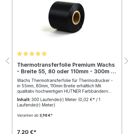
Thermotransferfolie Premium Wachs
- Breite 55, 80 oder 110mm - 300m -
Farbband schwarz
Wachs Thermotransferfolie für Thermodrucker -
in 55mm, 80mm, 110mm Breite erhältlich Mit
qualitativ hochwertigen HUTNER Farbbändern
drucken Sie Barcodes, Schriften und Piktogramme
Inhalt:
300 Laufende(r) Meter
(0,02 €* / 1
gestochen scharf auf Ihre Etiketten. Wir bieten
Laufende(r) Meter)
unsere Thermotransferbänder in verschiedenen
Größen und Qualitätsstufen an. Je nachdem ob
Varianten ab
3,98 €*
Sie mit Papieretiketten unbeschichtet oder
beschichtet oder Folienetiketten arbeiten, wir
haben die perfekte Thermotransferfolie für Sie
7,20 €*