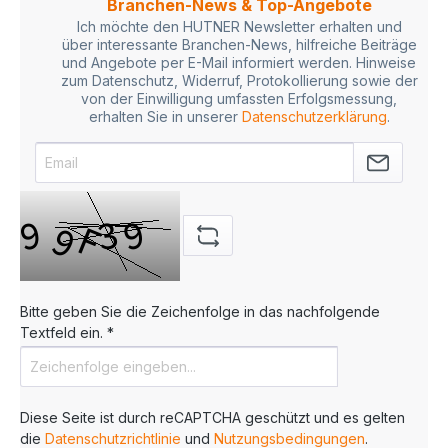
Branchen-News & Top-Angebote
hohe Wisch- und Kratzfestigkeit - Hohe
Hitzebeständigkeit und beständig gegen
Ich möchte den HUTNER Newsletter erhalten und
Lösungsmittel, Benzin und Alkohol - Hohe
über interessante Branchen-News, hilfreiche Beiträge
Druckenergie wird benötigt
und Angebote per E-Mail informiert werden. Hinweise
Anwendungsbereiche: - Optimal für Logistik- und
zum Datenschutz, Widerruf, Protokollierung sowie der
Einzelhandelsanwendungen, - Allzweck-
von der Einwilligung umfassten Erfolgsmessung,
Kennzeichnung - Kennzeichnung für Versand,
erhalten Sie in unserer
Datenschutzerklärung
.
Empfang und Inventar-Tracking
Anwendungsbereiche: - Industrie- und
Einzelhandelsanwendungen,
Produktkennzeichnung im Freien, - Box, Paletten-
Einzelhandels und Regalkanten- Kennzeichnung -
Etiketten die extremen Abnutzungen oder
Reibungen, Lösungsmitteln Dampf, Säure oder
Laugen ausgesetzt sind. Anwendungsbereiche: -
Ideal bei Industrie- und Automobilanwendungen -
Druck von Automobil Etiketten, industrieller
Bitte geben Sie die Zeichenfolge in das nachfolgende
Typenschilder - Etiketten die Wärme, Dampf,
Lösungsmittel, Abrieb und rauen Umgebungen
Textfeld ein. *
ausgesetzt sind. Sie haben Fragen zu speziellen
Eigenschaften, wie Abriebfestigkeit oder UV-
Beständigkeit?Wir beraten Sie gerne für
individuelle Anforderungen oder Fragen zur
Diese Seite ist durch reCAPTCHA geschützt und es gelten
Abriebfestigkeit unserer Thermotransferfolie,
die
Datenschutzrichtlinie
Ebenso haben wir spezielleLösungen / Folien für
und
Nutzungsbedingungen
.