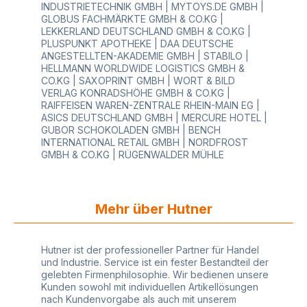
INDUSTRIETECHNIK GMBH | MYTOYS.DE GMBH |
Preis und einer schnellen Lieferung! Sie werden
GLOBUS FACHMÄRKTE GMBH & CO.KG |
begeistert sein.
LEKKERLAND DEUTSCHLAND GMBH & CO.KG |
PLUSPUNKT APOTHEKE | DAA DEUTSCHE
ANGESTELLTEN-AKADEMIE GMBH | STABILO |
HELLMANN WORLDWIDE LOGISTICS GMBH &
CO.KG | SAXOPRINT GMBH | WORT & BILD
VERLAG KONRADSHÖHE GMBH & CO.KG |
RAIFFEISEN WAREN-ZENTRALE RHEIN-MAIN EG |
ASICS DEUTSCHLAND GMBH | MERCURE HOTEL |
GUBOR SCHOKOLADEN GMBH | BENCH
INTERNATIONAL RETAIL GMBH | NORDFROST
GMBH & CO.KG | RÜGENWALDER MÜHLE
Mehr über Hutner
Hutner ist der professioneller Partner für Handel
und Industrie. Service ist ein fester Bestandteil der
gelebten Firmenphilosophie. Wir bedienen unsere
Kunden sowohl mit individuellen Artikellösungen
nach Kundenvorgabe als auch mit unserem