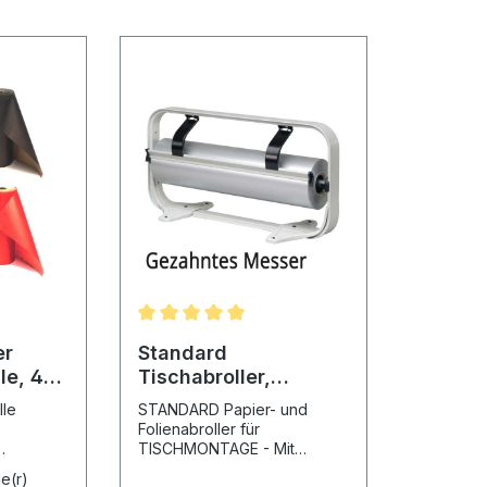
er
Standard
le, 4
Tischabroller,
gezahntes Messer,
lle
STANDARD Papier- und
Folienabroller
Folienabroller für
TISCHMONTAGE - Mit
gezahntem Messer für
e(r)