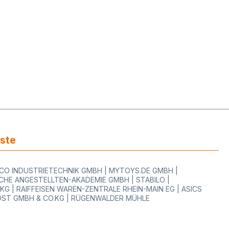
iste
WOCO INDUSTRIETECHNIK GMBH | MYTOYS.DE GMBH |
HE ANGESTELLTEN-AKADEMIE GMBH | STABILO |
 | RAIFFEISEN WAREN-ZENTRALE RHEIN-MAIN EG | ASICS
OST GMBH & CO.KG | RÜGENWALDER MÜHLE