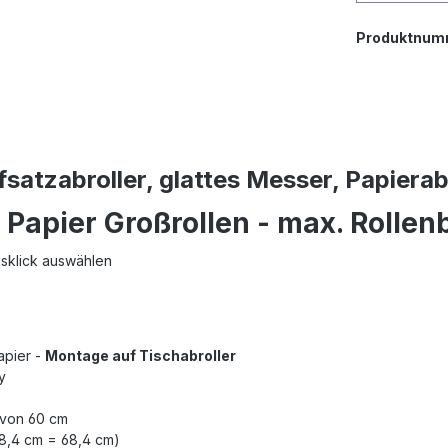
Produktnum
atzabroller, glattes Messer, Papierab
Papier Großrollen - max. Rollen
usklick auswählen
apier -
Montage auf Tischabroller
y
 von 60 cm
 8,4 cm = 68,4 cm)