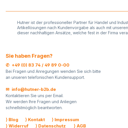
der ausgewählten max.
Grenze
Rollenbreite. STANDARD
gesetztNachhaltigke
Tischabroller - Stark in der
Umweltverantwortu
Handhabung, dezent im
Verwendung von F
Auftritt Das STANDARD-
zertifizierten oder 
Hutner ist der professioneller Partner für Handel und Indu
Programm zeichnet sich
- Papieren oder mi
Artikellösungen nach Kundenvorgabe als auch mit unserem r
durch seine einfache
Qualitätszeichen des Blauen
dieser nachhaltigen Ansätze, welche fest in der Firma ve
Handhabung aus, die sich
EngelsWir führen e
bereits hunderttausendfach
Auswahl an
bewährt hat. Durch die
Geschenkpapieren 
dezente Gestaltung fügt sich
verschiedenen
Sie haben Fragen?
der Geschenkpapierabroller
hochwertigen Papie
unauffällig in jede Umgebung
Qualitäten und Desi
✆ +49 (0) 83 74 / 49 89 0-00
ein. Praktische
Ständig werden sais
Bei Fragen und Anregungen wenden Sie sich bitte
Einhandbedienung dank
Dekore aktualisiert.
an unseren telefonischen Kundensupport.
hoher Standfestigkeit
HUTNER haben Sie 
Einfacher Rollenwechsel
Möglichkeit Ihr pers
durch abklappbare
individuelles
✉ info@hutner-b2b.de
Abreißschiene Mit glatter
Geschenkpapier anf
Kontaktieren Sie uns per Email.
Abreißschiene für saubere
zu lassen. Dies ist a
Wir werden Ihre Fragen und Anliegen
Papierabtrennung Geeignet
Menge von 10.000 
schnellstmöglich beantworten.
für Papierrollen bis max. 22
möglich. Auf Anfrage
cm Rollendurchmesser und
für bestehende De
max. 20 kg Rollengewicht
vereinzelt ein Son
⟩ Blog
⟩ Kontakt
⟩ Impressum
Federnde Abreißschiene für
hinsichtlich der
⟩ Widerruf
⟩ Datenschutz
⟩ AGB