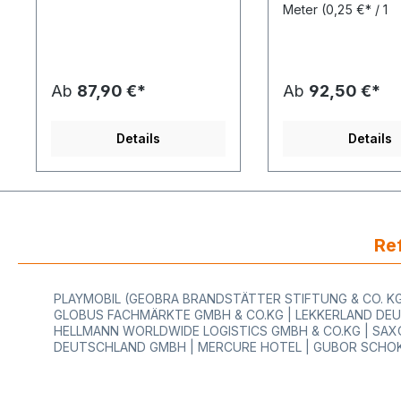
Produktspezifikation: Max.
cm Produktspezifika
Meter
(0,25 €* / 1
Rollenbreite: 30 cm - 40 cm -
ss: GanzjährigPapier
Laufende(r) Meter)
50 cm - 60 cm - 75 cm - 80
Kraftpapier braun,
cm - 100 cm Modell:
enggerippt 50 g/m² Dekor
STANDARD Tischabroller mit
einseitigFarbe:
glattem Messer für Papier -
uniDruckfarbe: schw
Ab
87,90 €*
Ab
92,50 €*
Montage auf dem Tisch
grün oder blauMotiv
Ausführung:
ohneWicklung: 400
Stahlprofilrahmen in lichtgrau
RolleDer Preis bezie
Details
Details
- Made in Germany
jeweils auf eine VE 
Abreißschiene: mit glattem
Secare Rolle
Messer (für Papier) Passend
Geschenkpapier. Ih
für: große Secare Rollen mit
Vorteile beim Kauf 
einer maximale Breite von 30
Geschenkpapier Ro
cm Gerätebreite gesamt:
in 4 Farben der Fa.
38,4 cm (= max. Rollenbreite
HUTNER:eingerippt
Ref
30 cm + 8,4 cm = 38,4 cm)
Kraftpapier mit einse
Gerätehöhe: 30,5 cm
Färbunghohe Farb
Gerätetiefe: 22,1 cm
des Drucksvielseiti
PLAYMOBIL (GEOBRA BRANDSTÄTTER STIFTUNG & CO. KG)
maximaler
verwendbar, auch f
GLOBUS FACHMÄRKTE GMBH & CO.KG | LEKKERLAND DEU
Rollendurchmesser: 22 cm
Dekorationsarbeiten
HELLMANN WORLDWIDE LOGISTICS GMBH & CO.KG | SAXO
maximales Rollengewicht: 20
Geschenkverpackun
DEUTSCHLAND GMBH | MERCURE HOTEL | GUBOR SCHOK
kg Der Preis bezieht sich
jeden Anlassfür kre
jeweils auf 1 Stück
Einpacken mit dies
STANDARD Tischabroller mit
ist Ihrer Kreativität 