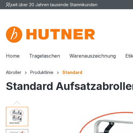
seit über 20 Jahren tausende Stammkunden
Home
Tragetaschen
Warenauszeichnung
Eti
Abroller
Produktlinie
Standard
Standard Aufsatzabroller