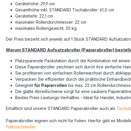
Gerätehöhe: 29,9 cm
Gesamthöhe inkl. STANDARD Tischabroller: 61,0 cm
Gerätetiefe: 22,1 cm
maximaler Rollendurchmesser: 22 cm
maximales Rollengewicht: 20 kg
Der Preis bezieht sich jeweils auf 1 Stück STANDARD Aufsatzabro
Warum STANDARD Aufsatzabroller (Papierabroller) bestell
Platzsparende Packstation durch die Kombination mit einem T
Diese Papierabroller zeichnen sich durch ihre einfache Han
Sie profitieren von einfachem Rollenwechsel durch abklap
Verpacken Sie effizienter durch die praktische Einhandbed
Geeignet
für Papierrollen
bis max. 22 cm Rollendurchmess
Die glatte Abreißschiene sorgt für eine saubere Papierabt
Bestes Preis-Leistungs-Verhältnis - Ideal für Handel, Indus
Erhältlich sind unsere STANDARD Papierabroller auch als
Tischab
Papierabroller eignen sich nicht für Folien. Hierfür gibt es Mod
Folienschneider
.