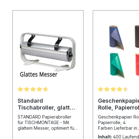
Standard
Geschenkpapi
Tischabroller, glattes
Rolle, Papierrol
Messer,
Farben
STANDARD Papierabroller
Geschenkpapier Ro
Papierabroller
für TISCHMONTAGE - Mit
Papierrolle, 4
glattem Messer, optimiert für
Farben Lieferbar in
Papier! Made in Germany
Rollenbreite: 50
Inhalt:
400 Laufend