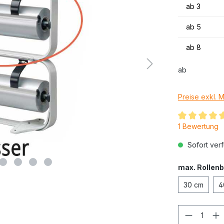
ab
3
ab
5
ab
8
ab
Preise exkl. 
1 Bewertung
Sofort verf
max. Rollenb
30 cm
4