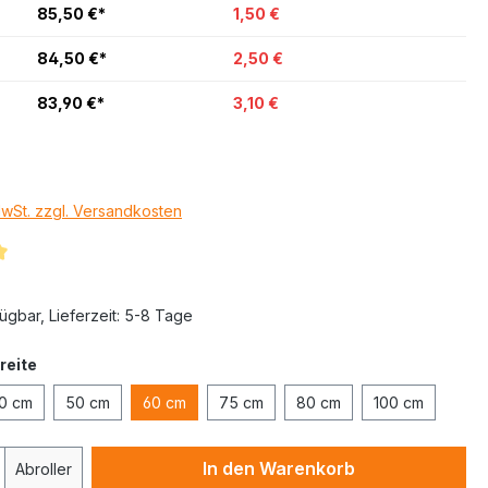
85,50 €*
1,50 €
84,50 €*
2,50 €
83,90 €*
3,10 €
MwSt. zzgl. Versandkosten
ügbar, Lieferzeit: 5-8 Tage
reite
0 cm
50 cm
60 cm
75 cm
80 cm
100 cm
In den Warenkorb
Abroller