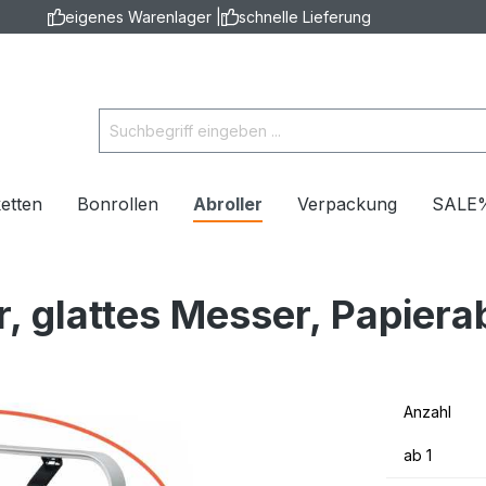
eigenes Warenlager |
schnelle Lieferung
ketten
Bonrollen
Abroller
Verpackung
SALE
, glattes Messer, Papierab
Anzahl
ab
1