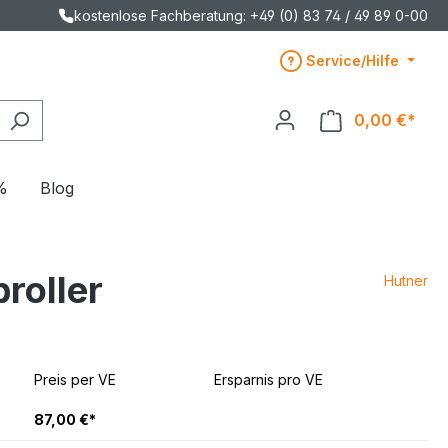
kostenlose Fachberatung: +49 (0) 83 74 / 49 89 0-00
Service/Hilfe
0,00 €*
%
Blog
roller
Hutner
Preis per VE
Ersparnis pro VE
87,00 €*