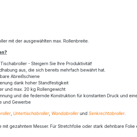
ller mit der ausgewählten max. Rollenbreite.
en?
ischabroller - Steigern Sie Ihre Produktivität!
dhabung aus, die sich bereits mehrfach bewährt hat.
pbare Abreißschiene
ienung dank hoher Standfestigkeit
er und max. 20 kg Rollengewicht
rennung und die federnde Konstruktion für konstanten Druck und ein
trie und Gewerbe
roller
,
Untertischabroller
,
Wandabroller
und
Senkrechtabroller
.
elle mit gezahntem Messer. Für Stretchfolie oder stark dehnbare Fol