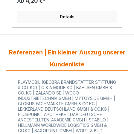
Ab
4,20 €*
Sicherheitsfäden Preisetiketten auf Ihre Produkte
bringen und diese Auszeichnen. Die
Kartonetiketten bzw. Hang Tags sind vom
Details
Etikettenhersteller bereits mit einer Perforation
zum einfachen und sauberen Abtrennen wie auch
mit einer 3 mm Fadenlochung versehen. Bestellen
Sie bei uns im Shop günstig ihre Textiletiketten auf
Rollen oder auch bereits einzeln
geschnitten.Ebenso können Sie bei uns Etiketten
Referenzen | Ein kleiner Auszug unserer
für Textilien unterschiedlich bedruckt sowie
Aktionsetiketten bzw. Sonderpreisetiketten
günstig kaufen.
Kundenliste
PLAYMOBIL (GEOBRA BRANDSTÄTTER STIFTUNG
& CO. KG) | C & A MODE KG | BAHLSEN GMBH &
CO. KG | ZALANDO SE | WOCO
INDUSTRIETECHNIK GMBH | MYTOYS.DE GMBH |
GLOBUS FACHMÄRKTE GMBH & CO.KG |
LEKKERLAND DEUTSCHLAND GMBH & CO.KG |
PLUSPUNKT APOTHEKE | DAA DEUTSCHE
ANGESTELLTEN-AKADEMIE GMBH | STABILO |
HELLMANN WORLDWIDE LOGISTICS GMBH &
CO.KG | SAXOPRINT GMBH | WORT & BILD