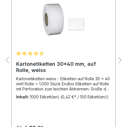
Kartonetiketten 30x40 mm, auf
Rolle, weiss
Kartonetiketten weiss - Etiketten auf Rolle 30 x 40
mm1 Rolle = 1.000 Stück Endlos Etiketten auf Rolle
mit Perforation zum leichten Abtrennen. Größe der
Hängeetiketten: 30 x 40 mm (B x H)Material:
Inhalt:
1000 Etikett(en)
(0,42 €* / 100 Etikett(en))
Kartonetikett aus 250 g/qm OffsetkartonEin 3 mm
Anschussloch / Faden-Lochung ist bereits in den
Hängeetiketten gestanzt.Farbe: weiss - blanko
Etiketten.Mit diesen Kartonetiketten, auch
Etikettenrollen genannt, können Sie einfach und
günstig mittels Etikettierpistole oder