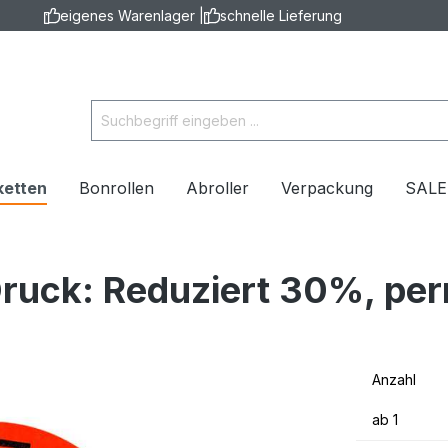
eigenes Warenlager |
schnelle Lieferung
ketten
Bonrollen
Abroller
Verpackung
SAL
Druck: Reduziert 30%, pe
Anzahl
ab
1