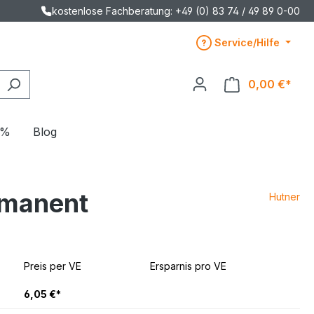
kostenlose Fachberatung: +49 (0) 83 74 / 49 89 0-00
Service/Hilfe
0,00 €*
E%
Blog
rmanent
Hutner
Preis per VE
Ersparnis pro VE
6,05 €*