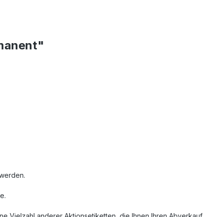
rmanent"
 werden.
e.
e Vielzahl anderer Aktionsetiketten, die Ihnen Ihren Abverkauf