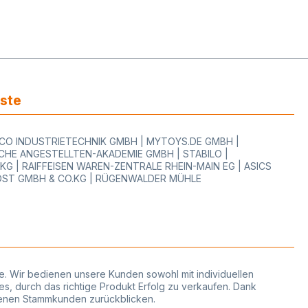
iste
WOCO INDUSTRIETECHNIK GMBH | MYTOYS.DE GMBH |
HE ANGESTELLTEN-AKADEMIE GMBH | STABILO |
 | RAIFFEISEN WAREN-ZENTRALE RHEIN-MAIN EG | ASICS
OST GMBH & CO.KG | RÜGENWALDER MÜHLE
phie. Wir bedienen unsere Kunden sowohl mit individuellen
es, durch das richtige Produkt Erfolg zu verkaufen. Dank
edenen Stammkunden zurückblicken.