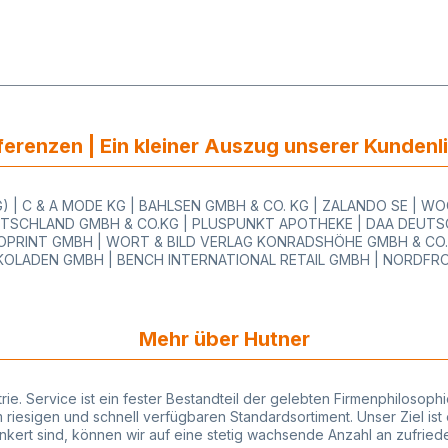
erenzen | Ein kleiner Auszug unserer Kundenl
 | C & A MODE KG | BAHLSEN GMBH & CO. KG | ZALANDO SE | 
TSCHLAND GMBH & CO.KG | PLUSPUNKT APOTHEKE | DAA DEUTSC
PRINT GMBH | WORT & BILD VERLAG KONRADSHÖHE GMBH & CO.KG
OLADEN GMBH | BENCH INTERNATIONAL RETAIL GMBH | NORDFR
Mehr über Hutner
strie. Service ist ein fester Bestandteil der gelebten Firmenphiloso
iesigen und schnell verfügbaren Standardsortiment. Unser Ziel ist 
rankert sind, können wir auf eine stetig wachsende Anzahl an zufri