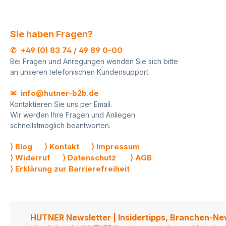
Auszeichnen beginnen. Mit
dem Etikettenspender
platzieren Sie Ihre Etiketten
präzise, schnell und einfach
Sie haben Fragen?
an der richtigen Stelle.Wir
bieten Ihnen Aktionsetiketten
✆ +49 (0) 83 74 / 49 89 0-00
auf Rolle mit verschiedenen
Bei Fragen und Anregungen wenden Sie sich bitte
Standard Vordrucken, oder
an unseren telefonischen Kundensupport.
mit Ihrem individuellen
Wunschtext. In unserer
Etiketten Druckerei
✉ info@hutner-b2b.de
produzieren wir für Sie
Kontaktieren Sie uns per Email.
Klebeetiketten auf Rolle in
Wir werden Ihre Fragen und Anliegen
individueller Form, Größe und
schnellstmöglich beantworten.
Farbe.
⟩ Blog
⟩ Kontakt
⟩ Impressum
⟩ Widerruf
⟩ Datenschutz
⟩ AGB
⟩ Erklärung zur Barrierefreiheit
HUTNER Newsletter | Insidertipps, Branchen-N