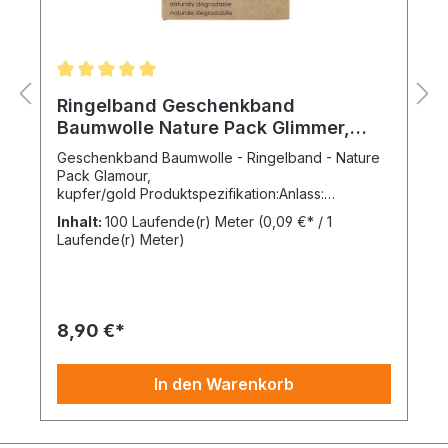
Ringelband Geschenkband
Baumwolle Nature Pack Glimmer,
kupfer/gold
Geschenkband Baumwolle - Ringelband - Nature
Pack Glamour,
kupfer/gold Produktspezifikation:Anlass:
GanzjährigMaterial: 100 % BaumwolleDekor:
Inhalt:
100 Laufende(r) Meter
(0,09 €* / 1
glänzend irisierendFarbe: kupfer/gold Druckfarbe:
Laufende(r) Meter)
goldMotiv: uniBreite: 10 mmWicklung: 100 m pro
RolleDer Preis bezieht sich jeweils auf eine VE = 1
Secare Rolle Geschenkpapier.Ihre Vorteile beim
Kauf von hochwertigem Geschenkband
Ringelband "Glimmer" der Fa.
8,90 €*
HUTNER:hochwertiges Geschenkband aus 100 %
Baumwollehohe Farbdeckung des
Drucksumweltfreundlich, nachhaltig und
In den Warenkorb
kompostierbarzeitloses Design für jeden
AnlassGeschenke für Ihre Kunden mit
Erinnerungswert verpackenverpackt in
praktischer Spenderbox aus KartonWir führen