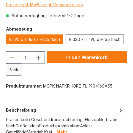
Preise exkl. MwSt. zzgl. Versandkosten
Sofort verfügbar, Lieferzeit: 1-2 Tage
Abmessung
B 190 x T 160 x H 55 flach
B 330 x T 190 x H 55 flach
In den Warenkorb
Pack
Produktnummer:
MCPK-NATKRHORE-FL-190x160x55
Beschreibung
Präsentkorb Geschenkkorb rechteckig, Holzoptik, braun
flachGröße: kleinProduktspezifikation:Anlass:
GanzjährigMaterial: Kraf…
Mehr