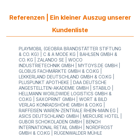
eine große Auswahl an passenden nachhaltigen
und umweltfreundlichen Geschenkbändern zu
Ihrem hochwertigen Geschenkpapier aus unserer
Referenzen | Ein kleiner Auszug unserer
Kollektion. Setzen Sie ein Zeichen für die
Nachhaltigkeit und Umwelt!Bei HUTNER haben Sie
Kundenliste
auch die Möglichkeit Ihr persönliches individuelles
Geschenkpapier anfertigen zu lassen. Dies ist ab
einer Menge von 10.000 Laufmeter möglich. Auf
PLAYMOBIL (GEOBRA BRANDSTÄTTER STIFTUNG
Anfrage ist auch für bestehende Dekore
& CO. KG) | C & A MODE KG | BAHLSEN GMBH &
vereinzelt ein Sondermaß hinsichtlich der
CO. KG | ZALANDO SE | WOCO
Rollenbreitemöglich. Gerne prüfen wir Ihre
INDUSTRIETECHNIK GMBH | MYTOYS.DE GMBH |
individuellen Wünsche und erstellen Ihnen ein
GLOBUS FACHMÄRKTE GMBH & CO.KG |
Angebot!
LEKKERLAND DEUTSCHLAND GMBH & CO.KG |
PLUSPUNKT APOTHEKE | DAA DEUTSCHE
ANGESTELLTEN-AKADEMIE GMBH | STABILO |
HELLMANN WORLDWIDE LOGISTICS GMBH &
CO.KG | SAXOPRINT GMBH | WORT & BILD
VERLAG KONRADSHÖHE GMBH & CO.KG |
RAIFFEISEN WAREN-ZENTRALE RHEIN-MAIN EG |
ASICS DEUTSCHLAND GMBH | MERCURE HOTEL |
GUBOR SCHOKOLADEN GMBH | BENCH
INTERNATIONAL RETAIL GMBH | NORDFROST
GMBH & CO.KG | RÜGENWALDER MÜHLE