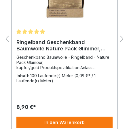
Ringelband Geschenkband
Baumwolle Nature Pack Glimmer,
kupfer/gold
Geschenkband Baumwolle - Ringelband - Nature
Pack Glamour,
kupfer/gold Produktspezifikation:Anlass:
GanzjährigMaterial: 100 % BaumwolleDekor:
Inhalt:
100 Laufende(r) Meter
(0,09 €* / 1
glänzend irisierendFarbe: kupfer/gold Druckfarbe:
Laufende(r) Meter)
goldMotiv: uniBreite: 10 mmWicklung: 100 m pro
RolleDer Preis bezieht sich jeweils auf eine VE = 1
Secare Rolle Geschenkpapier.Ihre Vorteile beim
Kauf von hochwertigem Geschenkband
Ringelband "Glimmer" der Fa.
8,90 €*
HUTNER:hochwertiges Geschenkband aus 100 %
Baumwollehohe Farbdeckung des
Drucksumweltfreundlich, nachhaltig und
In den Warenkorb
kompostierbarzeitloses Design für jeden