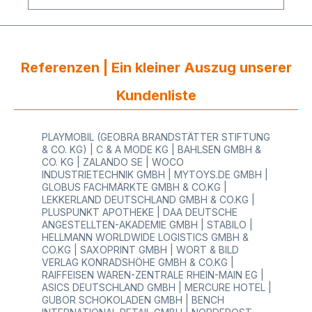
AnlassGeschenke für Ihre Kunden mit
Erinnerungswert verpackenverpackt in
praktischer Spenderbox aus KartonWir führen
eine große Auswahl an passenden nachhaltigen
und umweltfreundlichen Geschenkbändern zu
Ihrem hochwertigen Geschenkpapier aus unserer
Referenzen | Ein kleiner Auszug unserer
Kollektion. Setzen Sie ein Zeichen für die
Nachhaltigkeit und Umwelt!Bei HUTNER haben Sie
Kundenliste
auch die Möglichkeit Ihr persönliches individuelles
Geschenkpapier anfertigen zu lassen. Dies ist ab
einer Menge von 10.000 Laufmeter möglich. Auf
PLAYMOBIL (GEOBRA BRANDSTÄTTER STIFTUNG
Anfrage ist auch für bestehende Dekore
& CO. KG) | C & A MODE KG | BAHLSEN GMBH &
vereinzelt ein Sondermaß hinsichtlich der
CO. KG | ZALANDO SE | WOCO
Rollenbreitemöglich. Gerne prüfen wir Ihre
INDUSTRIETECHNIK GMBH | MYTOYS.DE GMBH |
individuellen Wünsche und erstellen Ihnen ein
GLOBUS FACHMÄRKTE GMBH & CO.KG |
Angebot!
LEKKERLAND DEUTSCHLAND GMBH & CO.KG |
PLUSPUNKT APOTHEKE | DAA DEUTSCHE
ANGESTELLTEN-AKADEMIE GMBH | STABILO |
HELLMANN WORLDWIDE LOGISTICS GMBH &
CO.KG | SAXOPRINT GMBH | WORT & BILD
VERLAG KONRADSHÖHE GMBH & CO.KG |
RAIFFEISEN WAREN-ZENTRALE RHEIN-MAIN EG |
ASICS DEUTSCHLAND GMBH | MERCURE HOTEL |
GUBOR SCHOKOLADEN GMBH | BENCH