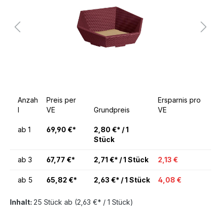
Anzah
Preis per
Ersparnis pro
l
VE
Grundpreis
VE
ab
1
69,90 €*
2,80 €* / 1
Stück
ab
3
67,77 €*
2,71 €* / 1 Stück
2,13 €
ab
5
65,82 €*
2,63 €* / 1 Stück
4,08 €
Inhalt:
25 Stück
ab
(2,63 €* / 1 Stück)