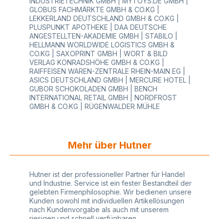
INDUSTRIETECHNIK GMBH | MYTOYS.DE GMBH |
unserem Online-Shop können Sie verschiedene
GLOBUS FACHMÄRKTE GMBH & CO.KG |
Modelle mit individueller Bedruckung bestellen
LEKKERLAND DEUTSCHLAND GMBH & CO.KG |
oder anfragen. Gerne erstellen wir Ihnen ein
PLUSPUNKT APOTHEKE | DAA DEUTSCHE
kostenloses und unverbindliches Angebot.
ANGESTELLTEN-AKADEMIE GMBH | STABILO |
HELLMANN WORLDWIDE LOGISTICS GMBH &
CO.KG | SAXOPRINT GMBH | WORT & BILD
VERLAG KONRADSHÖHE GMBH & CO.KG |
RAIFFEISEN WAREN-ZENTRALE RHEIN-MAIN EG |
ASICS DEUTSCHLAND GMBH | MERCURE HOTEL |
GUBOR SCHOKOLADEN GMBH | BENCH
INTERNATIONAL RETAIL GMBH | NORDFROST
GMBH & CO.KG | RÜGENWALDER MÜHLE
Mehr über Hutner
Hutner ist der professioneller Partner für Handel
und Industrie. Service ist ein fester Bestandteil der
gelebten Firmenphilosophie. Wir bedienen unsere
Kunden sowohl mit individuellen Artikellösungen
nach Kundenvorgabe als auch mit unserem
riesigen und schnell verfügbaren