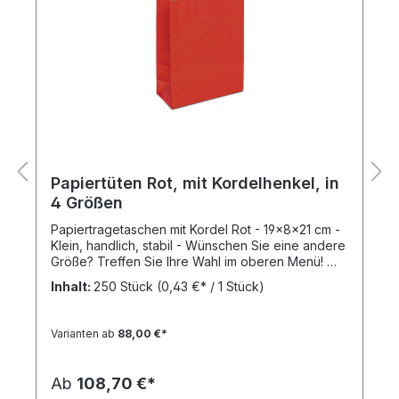
Papiertüten Rot, mit Kordelhenkel, in
4 Größen
Papiertragetaschen mit Kordel Rot - 19x8x21 cm -
Klein, handlich, stabil - Wünschen Sie eine andere
Größe? Treffen Sie Ihre Wahl im oberen Menü!
Produktspezifikation: Taschengröße: 19x8x21 cm
Inhalt:
250 Stück
(0,43 €* / 1 Stück)
(= Breite x Bodenfalte x Höhe) Modell: TopTwist
Papiertüten mit gedrehter Papierkordel Material:
Kraftpapier braun gerippt 80 g/m² Farbe: rot (HKS
Varianten ab
88,00 €*
16N) Henkel: Stabile gedrehte Papierkordel mit
Verstärkungsblatt Henkelfarbe: schwarz
Verpackungseinheit: 250 Papiertragetaschen per
Ab
108,70 €*
Karton Der Preis bezieht sich jeweils auf einen