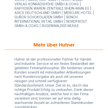
Nicht alle Logos können im Siebdruckverfahren
VERLAG KONRADSHÖHE GMBH & CO.KG |
realisiert werden. Ihre Daten und Dateien senden
RAIFFEISEN WAREN-ZENTRALE RHEIN-MAIN EG |
Sie uns am besten per E-mail zu, wir prüfen sie
ASICS DEUTSCHLAND GMBH | MERCURE HOTEL |
und erstellen Ihnen dann einen Korrekturabzug
GUBOR SCHOKOLADEN GMBH | BENCH
zur Druckfreigabe bzw. Druckansicht.
INTERNATIONAL RETAIL GMBH | NORDFROST
Farbangaben Druckfarbe bitte in Pantone-U
GMBH & CO.KG | RÜGENWALDER MÜHLE
angeben. (Farbangaben sind Richtwerte und
können beim Druck leicht abweichen)
Druckbereich: Ideal sind Motive mit einer Größe
von ca. 30% Druckfläche, diese wirken optisch
Mehr über Hutner
sehr gut. Eine vollflächige Bedruckung der
ganzen Seite ist im Siebdruck leider nicht möglich
- druckfreie Abstände zum Rand müssen
berücksichtigt werden: - Henkelbereich: vom
Hutner ist der professioneller Partner für Handel
oberen Taschenrand gemessen ca. 9 cm
und Industrie. Service ist ein fester Bestandteil der
druckfreier Abstand nach unten - Seitenbereich:
gelebten Firmenphilosophie. Wir bedienen unsere
vom Seitenrand gemessen ca. 2 cm druckfreier
Kunden sowohl mit individuellen Artikellösungen
Abstand rechts und links Beim Siebdruck werden
nach Kundenvorgabe als auch mit unserem
vorproduzierte, unbedruckte Papiertüten manuell
riesigen und schnell verfügbaren
nachträglich bedruckt. Dadurch kann es zu
Standardsortiment. Unser Ziel ist es, durch das
Chargenabweichungen sowie leichten
richtige Produkt Erfolg zu verkaufen. Dank dieser
Unterschieden in Position, Ausrichtung und
nachhaltigen Ansätze, welche fest in der Firma
Farbton kommen. Größere Bestellmenge: Sie
verankert sind, können wir auf eine stetig
möchten noch öfter einen bleibenden Eindruck
wachsende Anzahl an zufriedenen Stammkunden
bei Ihren Kunden hinterlassen und benötigen eine
zurückblicken.