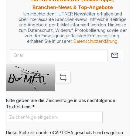
Tragetaschen mit Knoten befestigt. Unsere
Branchen-News & Top-Angebote
Grafikabteilung kümmert sich um die optimale
Verarbeitung Ihrer Druckdaten und unterstützt Sie
Ich möchte den HUTNER Newsletter erhalten und
auch bei der Erstellung des Layouts. Ihre
über interessante Branchen-News, hilfreiche Beiträge
bedruckten Papiertaschen liefern wir innerhalb
und Angebote per E-Mail informiert werden. Hinweise
von ca. 12-15 Werktage nach Druckfreigabe. Oft
zum Datenschutz, Widerruf, Protokollierung sowie der
geht es aber noch schneller! Perfekt für
von der Einwilligung umfassten Erfolgsmessung,
Einzelhandel, Großhandel, Modegeschäfte und
erhalten Sie in unserer
Datenschutzerklärung
.
Promotion-Giveaways, die ihre Kunden mit einer
eleganten und umweltfreundlichen Tragetasche
begeistern möchten. Wünschen Sie doch keine
individuelle Bedruckung? In unserem
Tragetaschen Shop finden Sie zahlreiche,
versandfertige Papiertüten unbedruckt oder mit
einem attraktiven Standard-Vordruck. Hier geht es
weiter zum Tragetaschen Shop - bei HUTNER
finden Sie die richtige Verpackungslösung für Ihre
Anwendungen. Haben Sie Fragen? Kontaktieren
Bitte geben Sie die Zeichenfolge in das nachfolgende
Sie uns einfach und profitieren Sie von unserem
persönlichen und fachkundigen Personal.
Textfeld ein. *
Diese Seite ist durch reCAPTCHA geschützt und es gelten