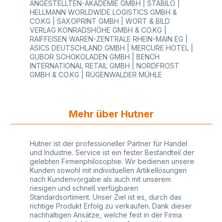
ANGESTELLTEN-AKADEMIE GMBH | STABILO |
CDR, oder AI). Falls Sie keine vektorisierten Daten
HELLMANN WORLDWIDE LOGISTICS GMBH &
haben, können wir Ihnen gerne, auf Anfrage,
CO.KG | SAXOPRINT GMBH | WORT & BILD
kostengünstig bei der Datenerstellung helfen.
VERLAG KONRADSHÖHE GMBH & CO.KG |
Nicht alle Druckmotive können im
RAIFFEISEN WAREN-ZENTRALE RHEIN-MAIN EG |
Siebdruckverfahren realisiert werden. Ihre Daten
ASICS DEUTSCHLAND GMBH | MERCURE HOTEL |
und Dateien senden Sie uns am besten per E-mail
GUBOR SCHOKOLADEN GMBH | BENCH
zu, wir prüfen sie und erstellen Ihnen dann einen
INTERNATIONAL RETAIL GMBH | NORDFROST
Korrekturabzug zur Druckfreigabe bzw.
GMBH & CO.KG | RÜGENWALDER MÜHLE
Druckansicht. Farbangaben Druckfarbe bitte in
Pantone-U angeben. Farbangaben sind
Richtwerte und können beim Druck leicht
abweichen. Die Taschenfarbe kann je nach
Mehr über Hutner
Charge etwas heller oder dunkler ausfallen.
Minimale Farbabweichungen sind im
Toleranzbereich. Druckbereich: Ideal sind Motive
mit einer Größe von ca. 30% Druckfläche, diese
Hutner ist der professioneller Partner für Handel
wirken optisch sehr gut. Eine vollflächige
und Industrie. Service ist ein fester Bestandteil der
Bedruckung der ganzen Taschenseite ist im
gelebten Firmenphilosophie. Wir bedienen unsere
Siebdruckverfahren leider nicht möglich -
Kunden sowohl mit individuellen Artikellösungen
druckfreie Abstände zum Rand müssen
nach Kundenvorgabe als auch mit unserem
berücksichtigt werden: - Henkelbereich: vom
riesigen und schnell verfügbaren
oberen Taschenrand gemessen ca. 9 cm
Standardsortiment. Unser Ziel ist es, durch das
druckfreier Abstand nach unten - Bodenbereich:
richtige Produkt Erfolg zu verkaufen. Dank dieser
vom unteren Taschenrand gemessen ca. 3 cm
nachhaltigen Ansätze, welche fest in der Firma
druckfreier Abstand nach oben - Seitenbereich: