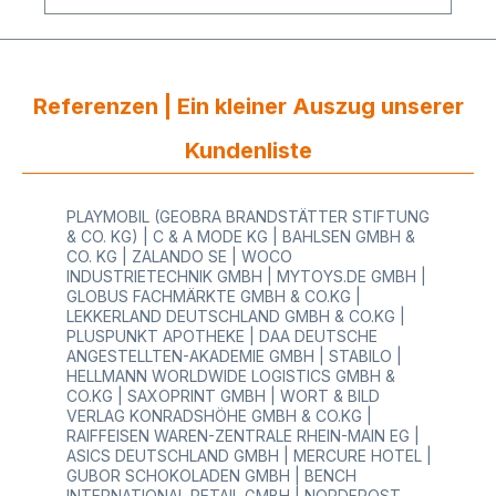
2,5 kg, haben wir in diesen stabilen Beutel gefüllt,
ohne dass die Klebung oder das Papier gerissen
ist. Verwendbar für viele verschiedene Arten Ihrer
Einkäufe: Obst, Gemüse, Tierfutter, Butterstücke,
Mehl- und Zuckerpacks und vieles mehr! Punkten
Sie bei Ihrem Kunden mit diesem stabilen,
Referenzen | Ein kleiner Auszug unserer
nachhaltigen Platzwunder Beutel aus Kraftpapier
Für noch mehr Erfolg und steigende Umsätze! Wir
Kundenliste
helfen Ihnen dabei – HUTNER!
PLAYMOBIL (GEOBRA BRANDSTÄTTER STIFTUNG
& CO. KG) | C & A MODE KG | BAHLSEN GMBH &
CO. KG | ZALANDO SE | WOCO
INDUSTRIETECHNIK GMBH | MYTOYS.DE GMBH |
GLOBUS FACHMÄRKTE GMBH & CO.KG |
LEKKERLAND DEUTSCHLAND GMBH & CO.KG |
PLUSPUNKT APOTHEKE | DAA DEUTSCHE
ANGESTELLTEN-AKADEMIE GMBH | STABILO |
HELLMANN WORLDWIDE LOGISTICS GMBH &
CO.KG | SAXOPRINT GMBH | WORT & BILD
VERLAG KONRADSHÖHE GMBH & CO.KG |
RAIFFEISEN WAREN-ZENTRALE RHEIN-MAIN EG |
ASICS DEUTSCHLAND GMBH | MERCURE HOTEL |
GUBOR SCHOKOLADEN GMBH | BENCH
INTERNATIONAL RETAIL GMBH | NORDFROST