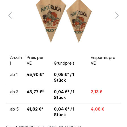
Anzah
Preis per
Ersparnis pro
l
VE
Grundpreis
VE
ab
1
45,90 €*
0,05 €* / 1
Stück
ab
3
43,77 €*
0,04 €* / 1
2,13 €
Stück
ab
5
41,82 €*
0,04 €* / 1
4,08 €
Stück