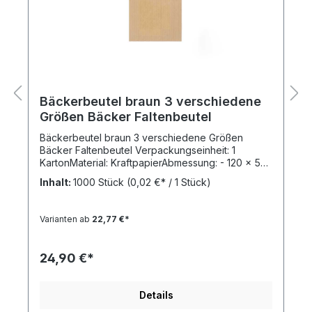
Bäckerbeutel braun 3 verschiedene
Größen Bäcker Faltenbeutel
Bäckerbeutel braun 3 verschiedene Größen
Bäcker Faltenbeutel Verpackungseinheit: 1
KartonMaterial: KraftpapierAbmessung: - 120 x 50
x 230 mm (Gram. 35 g / qm )- 160 x 60 x 360 mm
Inhalt:
1000 Stück
(0,02 €* / 1 Stück)
(Gram. 35 g / qm )- 200 x 70 x 420 mm (Gram. 40
g / qm )Farbe: braunMenge pro Karton: 1.000 Stk.
Bündelung/Fädelung zu je 100 St. (geringste
Varianten ab
22,77 €*
Mengenabweichungen produktionsbedingt
möglich!) Bäckerbeutel aus Kraftpapier in braun.
Kraftpapier ist biologisch abbaubar.Wir haben für
24,90 €*
Sie den Beutel Test gemacht! Dieser Beutel
(getestet mit dem Beutel 200 x 70 420 mm) ist ein
wahres Platzwunder und überzeugt durch
Details
Stabilität. Ganze 15 Orangen, dies entspricht ca.