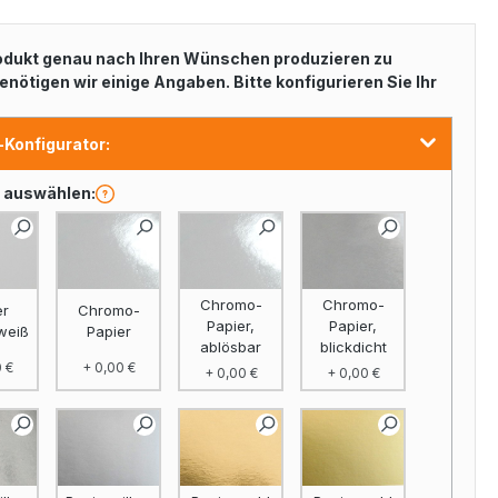
odukt genau nach Ihren Wünschen produzieren zu
enötigen wir einige Angaben. Bitte konfigurieren Sie Ihr
-Konfigurator:
l auswählen:
Chromo-
Chromo-
er
Chromo-
Papier,
Papier,
weiß
Papier
ablösbar
blickdicht
 €
+ 0,00 €
+ 0,00 €
+ 0,00 €