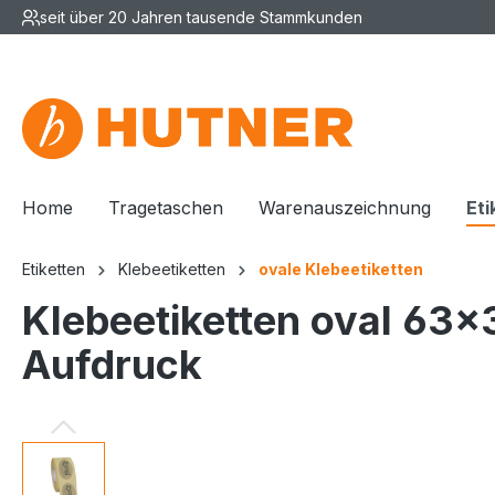
seit über 20 Jahren tausende Stammkunden
Home
Tragetaschen
Warenauszeichnung
Eti
Etiketten
Klebeetiketten
ovale Klebeetiketten
Klebeetiketten oval 63x3
Aufdruck