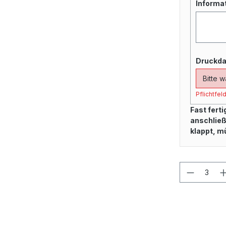
Informa
Druckda
Pflichtfel
Fast fert
anschließ
klappt, m