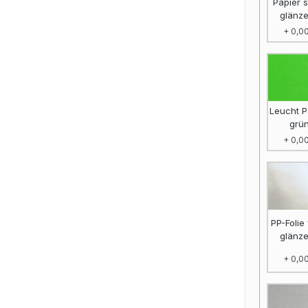
Papier s
glänz
+ 0,00
Leucht P
grü
+ 0,00
PP-Folie
glänz
+ 0,00