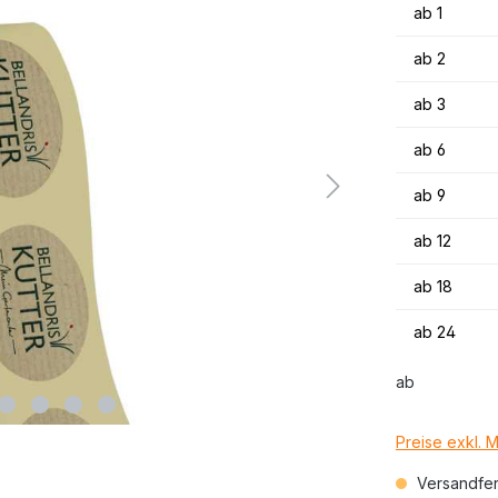
ab
1
ab
2
ab
3
ab
6
ab
9
ab
12
ab
18
ab
24
ab
Preise exkl. 
Versandfert