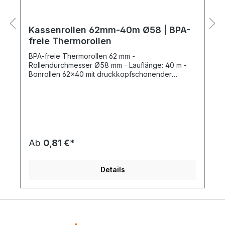
Kassenrollen 62mm-40m Ø58 | BPA-
freie Thermorollen
BPA-freie Thermorollen 62 mm -
Rollendurchmesser Ø58 mm - Lauflänge: 40 m -
Bonrollen 62x40 mit druckkopfschonender
Papierstruktur. Produktspezifikation: Produkt:
Kassenrollen Thermopapier, Made in Germany,
BPA frei Rollenbreite: 62 mm Rollendurchmesser: Ø
58 mm Lauflänge: 40 m Durchmesser Rollenkern:
Ø 12 mm Haltbarkeit: 10 Jahre haltbar und
temperaturbeständig Spezifikation:
Rollenendmarkierung (ca. 1 m vor dem Ende)
Ab
0,81 €*
Geeignet für alle gängigen Kassensysteme
Rückseite auch individuell bedruckbar Der Preis
bezieht sich jeweils auf 1 BPA-freie Thermorolle
Details
62 mm mit Ø58 mm Rollendurchmesser Vorteile
von Kassenrollen 62mm x 40m x Ø58mm: Die
Kassenrollen 62mm 40m Ø58 sind ideal für
Kassensysteme mit breiterem Druckformat.
Zuverlässige BPA-freie Kassenrollen für den
professionellen Einsatz. Der Ø58 mm Durchmesser