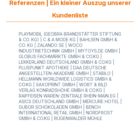
Referenzen | Ein kleiner Auszug unserer
passt in viele Kassensysteme. Die
druckkopfschonende Papierstruktur verlängert
die Lebensdauer Ihrer Geräte. Eine saubere
Kundenliste
Druckqualität sorgt für gut lesbare Bons. 10 Jahre
Haltbarkeit unterstützen
Archivierungsanforderungen. Die leere Rückseite
PLAYMOBIL (GEOBRA BRANDSTÄTTER STIFTUNG
dieser Bonrollen 62x40 eignet sich für
& CO. KG) | C & A MODE KG | BAHLSEN GMBH &
Individualdruck (z.B. Logos, Hinweistext). Diese
CO. KG | ZALANDO SE | WOCO
Thermorollen 62 mm sind für Handel und Gewerbe
INDUSTRIETECHNIK GMBH | MYTOYS.DE GMBH |
geeignet. Für umweltbewusste Kunden empfehlen
GLOBUS FACHMÄRKTE GMBH & CO.KG |
wir unsere Blue4est® Öko Bonrollen. Auf Anfrage
LEKKERLAND DEUTSCHLAND GMBH & CO.KG |
kann die Rückseite der Kassenrollen 62mm
PLUSPUNKT APOTHEKE | DAA DEUTSCHE
individuell bedruckt werden. Durch den
ANGESTELLTEN-AKADEMIE GMBH | STABILO |
individuellen Rückseitendruck auf Bonrollen und
HELLMANN WORLDWIDE LOGISTICS GMBH &
Kassenrollen stärken Unternehmen gezielt ihre
CO.KG | SAXOPRINT GMBH | WORT & BILD
Markenpräsenz direkt am Point of Sale.
VERLAG KONRADSHÖHE GMBH & CO.KG |
RAIFFEISEN WAREN-ZENTRALE RHEIN-MAIN EG |
ASICS DEUTSCHLAND GMBH | MERCURE HOTEL |
GUBOR SCHOKOLADEN GMBH | BENCH
INTERNATIONAL RETAIL GMBH | NORDFROST
GMBH & CO.KG | RÜGENWALDER MÜHLE