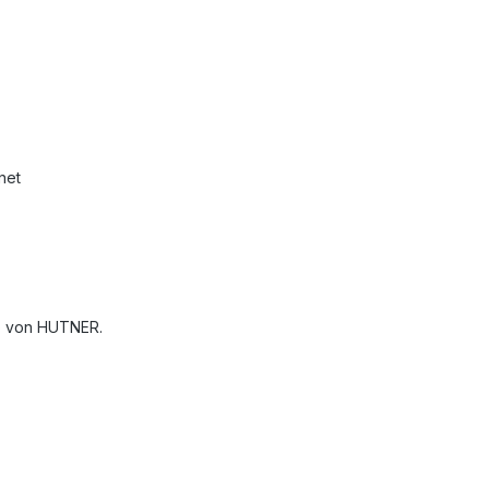
net
go von HUTNER.