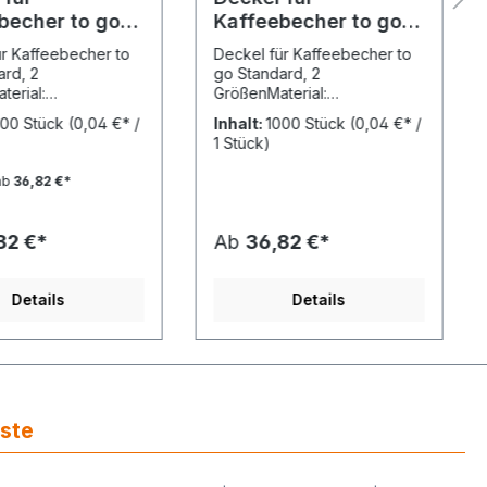
becher to go 2
Kaffeebecher to go 2
, weiß
Größen, weiß
ür Kaffeebecher to
Deckel für Kaffeebecher to
ard, 2
go Standard, 2
erial:
GrößenMaterial:
lFarbe:
PolystyrolFarbe:
000 Stück
(0,04 €* /
Inhalt:
1000 Stück
(0,04 €* /
ssung: Ø 79,5
weißAbmessung: Ø 79,5
1 Stück)
2 l - 0,3 l ) / Ø 89,5
(Becher 0,2 l - 0,3 l ) / Ø 89,5
r 0,3 l - 0,4
mm (Becher 0,3 l - 0,4
ab
36,82 €*
00 St. /
l)VE: 1.000 St. /
andard Verschluss
KartonStandard Verschluss
ür Kaffeebecher to
Deckel für Kaffeebecher to
82 €*
Ab
36,82 €*
inköffnung zum
go mit Drinköffnung zum
verschließen Ihres
sicheren verschließen Ihres
 go Bechers.Für
Kaffee to go Bechers.Für
Details
Details
olg - HUTNER!
Ihren Erfolg - HUTNER!
iste