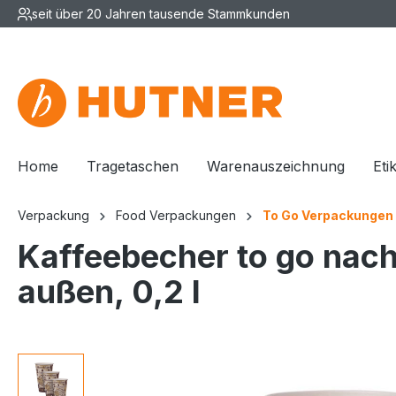
seit über 20 Jahren tausende Stammkunden
Home
Tragetaschen
Warenauszeichnung
Eti
Verpackung
Food Verpackungen
To Go Verpackungen
Kaffeebecher to go nach
außen, 0,2 l