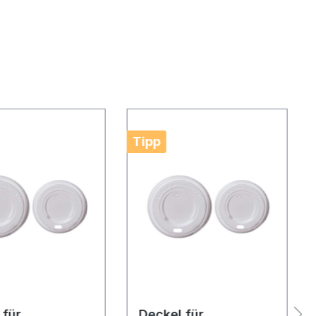
Tipp
 für
Deckel für