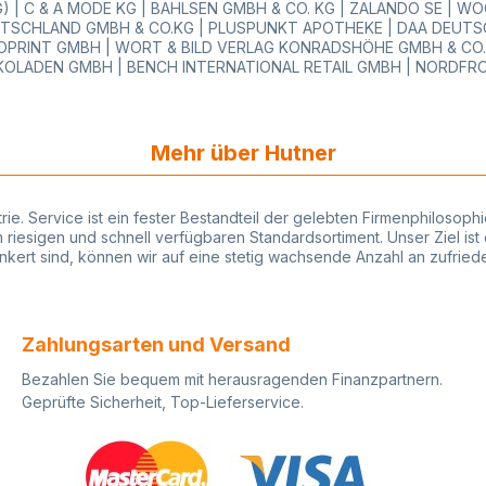
 | C & A MODE KG | BAHLSEN GMBH & CO. KG | ZALANDO SE | 
TSCHLAND GMBH & CO.KG | PLUSPUNKT APOTHEKE | DAA DEUTSC
PRINT GMBH | WORT & BILD VERLAG KONRADSHÖHE GMBH & CO.KG
OLADEN GMBH | BENCH INTERNATIONAL RETAIL GMBH | NORDFR
Mehr über Hutner
strie. Service ist ein fester Bestandteil der gelebten Firmenphiloso
iesigen und schnell verfügbaren Standardsortiment. Unser Ziel ist 
rankert sind, können wir auf eine stetig wachsende Anzahl an zufri
Zahlungsarten und Versand
Bezahlen Sie bequem mit herausragenden Finanzpartnern.
Geprüfte Sicherheit, Top-Lieferservice.