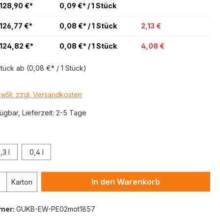
128,90 €*
0,09 €* / 1 Stück
126,77 €*
0,08 €* / 1 Stück
2,13 €
124,82 €*
0,08 €* / 1 Stück
4,08 €
Stück
ab
(0,08 €* / 1 Stück)
MwSt. zzgl. Versandkosten
ügbar, Lieferzeit: 2-5 Tage
,3 l
0,4 l
In den Warenkorb
Karton
mer:
GUKB-EW-PE02mot1857