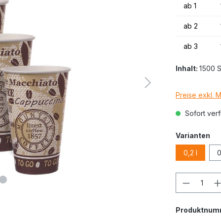
ab
1
ab
2
ab
3
Inhalt:
1500 
Preise exkl. 
Sofort verf
Varianten
0,2 l
0
Produktnum