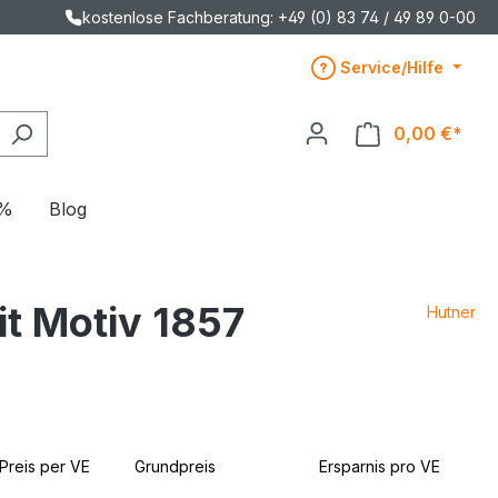
kostenlose Fachberatung: +49 (0) 83 74 / 49 89 0-00
Service/Hilfe
0,00 €*
E%
Blog
it Motiv 1857
Hutner
Preis per VE
Grundpreis
Ersparnis pro VE