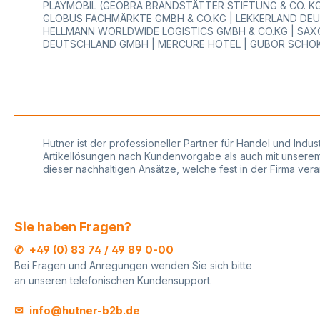
PLAYMOBIL (GEOBRA BRANDSTÄTTER STIFTUNG & CO. KG)
GLOBUS FACHMÄRKTE GMBH & CO.KG | LEKKERLAND DEU
HELLMANN WORLDWIDE LOGISTICS GMBH & CO.KG | SAXO
DEUTSCHLAND GMBH | MERCURE HOTEL | GUBOR SCHOK
Hutner ist der professioneller Partner für Handel und Indu
Artikellösungen nach Kundenvorgabe als auch mit unserem r
dieser nachhaltigen Ansätze, welche fest in der Firma ve
Sie haben Fragen?
✆ +49 (0) 83 74 / 49 89 0-00
Bei Fragen und Anregungen wenden Sie sich bitte
an unseren telefonischen Kundensupport.
✉ info@hutner-b2b.de