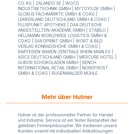
CO. KG | ZALANDO SE | WOCO
und Klebestärkesofort oder kurzfristig ab Lager
INDUSTRIETECHNIK GMBH | MYTOYS.DE GMBH |
lieferbargenügend Platz auf dem Etikett für Ihre
GLOBUS FACHMÄRKTE GMBH & CO.KG |
Individualisierung mit LOGO oder
LEKKERLAND DEUTSCHLAND GMBH & CO.KG |
Wunschtext Zuverlässiger Kleber und Haltbarkeit
PLUSPUNKT APOTHEKE | DAA DEUTSCHE
eines Qualitätsprodukts Jederzeit ist auf Wunsch
ANGESTELLTEN-AKADEMIE GMBH | STABILO |
eine Individualisierung mit Text oder LOGO
HELLMANN WORLDWIDE LOGISTICS GMBH &
möglich für Ihren Wiedererkennungseffekt und
CO.KG | SAXOPRINT GMBH | WORT & BILD
Ihre Werbung Fachkundige und qualifizierte
VERLAG KONRADSHÖHE GMBH & CO.KG |
Beratung vom Profi im Bereich Preisauszeichnung
RAIFFEISEN WAREN-ZENTRALE RHEIN-MAIN EG |
und Warenauszeichnung Kostenlose Angebote
ASICS DEUTSCHLAND GMBH | MERCURE HOTEL |
immer individuell und nach Ihren Bedürfnissen Sie
GUBOR SCHOKOLADEN GMBH | BENCH
finden bei HUTNER für jeden Bereich das richtige
INTERNATIONAL RETAIL GMBH | NORDFROST
System, ideal für Handel, Einzelhandel,
GMBH & CO.KG | RÜGENWALDER MÜHLE
Großhandel, Industrie und Produktion Hinweise
zur Lagerung und Haltbarkeit: Permanent
Anwendungstemperatur: bei -20°C bis +70°C
Haltbarkeit und Lagerung: 2 Jahre bei
Mehr über Hutner
Zimmertemperatur (lichtgeschützt) Tiefkühl
Anwendungstemperatur: bei -40°C bis +60°C
Haltbarkeit und Lagerung: 1 Jahr bei
Zimmertemperatur (lichtgeschützt) Ablösbar
Hutner ist der professioneller Partner für Handel
Anwendungstemperatur: bei -5°C bis +60°C
und Industrie. Service ist ein fester Bestandteil der
Haltbarkeit und Lagerung: 1/2 bis 1 Jahr bei
gelebten Firmenphilosophie. Wir bedienen unsere
Zimmertemperatur (lichtgeschützt) Diese
Kunden sowohl mit individuellen Artikellösungen
Auflistung der Geräte umfasst nicht alle