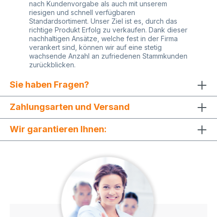
nach Kundenvorgabe als auch mit unserem
Preisauszeichner, Auspreiser, Etikettierer,
riesigen und schnell verfügbaren
Geätetypen und deren Hersteller. Sollten Sie sich
Standardsortiment. Unser Ziel ist es, durch das
nicht sicher sein, welche selbstklebende Etiketten
richtige Produkt Erfolg zu verkaufen. Dank dieser
Ihr Auszeichnungsgerät benötigt, so lassen Sie
nachhaltigen Ansätze, welche fest in der Firma
sich bitte von uns beraten. Wir freuen uns auf Sie!
verankert sind, können wir auf eine stetig
wachsende Anzahl an zufriedenen Stammkunden
zurückblicken.
Sie haben Fragen?
Zahlungsarten und Versand
Wir garantieren Ihnen: