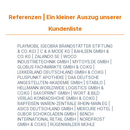
Referenzen | Ein kleiner Auszug unserer
Kundenliste
PLAYMOBIL (GEOBRA BRANDSTÄTTER STIFTUNG
& CO. KG) | C & A MODE KG | BAHLSEN GMBH &
CO. KG | ZALANDO SE | WOCO
INDUSTRIETECHNIK GMBH | MYTOYS.DE GMBH |
GLOBUS FACHMÄRKTE GMBH & CO.KG |
LEKKERLAND DEUTSCHLAND GMBH & CO.KG |
PLUSPUNKT APOTHEKE | DAA DEUTSCHE
ANGESTELLTEN-AKADEMIE GMBH | STABILO |
HELLMANN WORLDWIDE LOGISTICS GMBH &
CO.KG | SAXOPRINT GMBH | WORT & BILD
VERLAG KONRADSHÖHE GMBH & CO.KG |
RAIFFEISEN WAREN-ZENTRALE RHEIN-MAIN EG |
ASICS DEUTSCHLAND GMBH | MERCURE HOTEL |
GUBOR SCHOKOLADEN GMBH | BENCH
INTERNATIONAL RETAIL GMBH | NORDFROST
GMBH & CO.KG | RÜGENWALDER MÜHLE