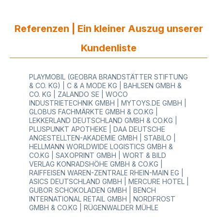
Referenzen | Ein kleiner Auszug unserer
Kundenliste
PLAYMOBIL (GEOBRA BRANDSTÄTTER STIFTUNG
& CO. KG) | C & A MODE KG | BAHLSEN GMBH &
CO. KG | ZALANDO SE | WOCO
INDUSTRIETECHNIK GMBH | MYTOYS.DE GMBH |
GLOBUS FACHMÄRKTE GMBH & CO.KG |
LEKKERLAND DEUTSCHLAND GMBH & CO.KG |
PLUSPUNKT APOTHEKE | DAA DEUTSCHE
ANGESTELLTEN-AKADEMIE GMBH | STABILO |
HELLMANN WORLDWIDE LOGISTICS GMBH &
CO.KG | SAXOPRINT GMBH | WORT & BILD
VERLAG KONRADSHÖHE GMBH & CO.KG |
RAIFFEISEN WAREN-ZENTRALE RHEIN-MAIN EG |
ASICS DEUTSCHLAND GMBH | MERCURE HOTEL |
GUBOR SCHOKOLADEN GMBH | BENCH
INTERNATIONAL RETAIL GMBH | NORDFROST
GMBH & CO.KG | RÜGENWALDER MÜHLE