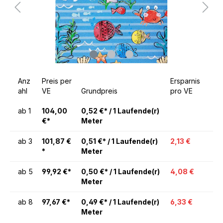
Anz
Preis per
Ersparnis
ahl
VE
Grundpreis
pro VE
ab
1
104,00
0,52 €* / 1 Laufende(r)
€*
Meter
ab
3
101,87 €
0,51 €* / 1 Laufende(r)
2,13 €
*
Meter
ab
5
99,92 €*
0,50 €* / 1 Laufende(r)
4,08 €
Meter
ab
8
97,67 €*
0,49 €* / 1 Laufende(r)
6,33 €
Meter