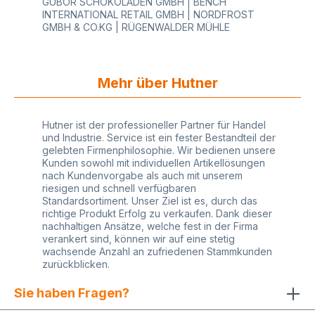
GUBOR SCHOKOLADEN GMBH | BENCH
Gewerbe Erhältlich sind unsere VARIO
INTERNATIONAL RETAIL GMBH | NORDFROST
Geschenkpapierabroller auch noch
GMBH & CO.KG | RÜGENWALDER MÜHLE
für Tischmontage, Untertischmontage und
als Aufsatz Abroller. Design Wandabroller für
Geschenkfolie sind nicht für Stretchfolie oder
stark dehnbare Folien geeignet. Hierfür gibt es mit
Mehr über Hutner
dem TwinCut und Vario Cut Folienschneider ein
besser geeignetes Folienschneidegerät. In
unserem Online-Shop finden Sie auch
funktionelles Zubehör für unsere
Hutner ist der professioneller Partner für Handel
Geschenkpapierabroller (nicht im Lieferumfang
und Industrie. Service ist ein fester Bestandteil der
enthalten), z. B. die Aufsatzabroller, welche Sie
gelebten Firmenphilosophie. Wir bedienen unsere
einfach auf einen VARIO Tischabroller montieren
Kunden sowohl mit individuellen Artikellösungen
können. Es ist auch möglich, mit einem VARIO
nach Kundenvorgabe als auch mit unserem
Bandabroller bis zu 8 Rollen Geschenkbänder
riesigen und schnell verfügbaren
passgenau auf den Abroller zu bauen. Unsere
Standardsortiment. Unser Ziel ist es, durch das
Abroller sind lieferbar in unterschiedlichen
richtige Produkt Erfolg zu verkaufen. Dank dieser
Modellen mit unterschiedlichen maximalen
nachhaltigen Ansätze, welche fest in der Firma
Rollenbreiten. Die gesamte Auswahl der Artikel
verankert sind, können wir auf eine stetig
finden Sie in unserem Online-Shop. Jetzt
wachsende Anzahl an zufriedenen Stammkunden
entdecken! Datenblatt herunterladen
zurückblicken.
Montageanleitung
Sie haben Fragen?