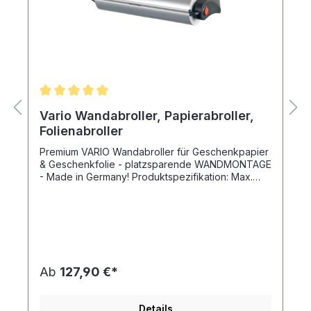
Vario Wandabroller, Papierabroller,
Folienabroller
Premium VARIO Wandabroller für Geschenkpapier
& Geschenkfolie - platzsparende WANDMONTAGE
- Made in Germany! Produktspezifikation: Max.
Rollenbreite: 30 cm - 40 cm - 50 cm - 60 cm - 65
cm - 75 cm - 80 cm - 100 cm Modell: VARIO
Wandabroller für Papier & Folie - für
Wandmontage Ausführung: Tragelemente aus
hochwertigen Polyamiden, mattschwarz - Made in
Germany Abreißschiene: mit gezahntem Messer
(für Papier und Folie) Passend für: große Secare
Ab
127,90 €*
Rollen mit einer maximale Breite von 30 cm
Gerätebreite gesamt: 39,5 cm (= max. Rollenbreite
30 cm + 9,5 cm = 39,5 cm) Gerätehöhe: 10,0 cm
Details