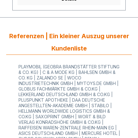
(Gesamthöhe inkl. Rolle: ca. 24 cm) Gerätetiefe:
19,6 cm (Gesamttiefe inkl. Rolle: ca. 30 cm)
maximaler Rollendurchmesser: 24 cm maximales
Rollengewicht: 20 kg Der Preis bezieht sich
jeweils auf 1 Stück VARIO Wandabroller mit der
ausgewählten max. Rollenbreite. Jetzt bestellen!
Vorteile von VARIO Wandabroller für
Referenzen | Ein kleiner Auszug unserer
Geschenkpapier & Folie: Premium
Geschenkpapier Wandabroller - höchste
Kundenliste
Funktionalität mit modernem Design. Dank
kompakter Bauweise und fließender Linienführung
sind diese VARIO Wandabroller modern und
PLAYMOBIL (GEOBRA BRANDSTÄTTER STIFTUNG
elegant - perfekt für hochwertige
& CO. KG) | C & A MODE KG | BAHLSEN GMBH &
Geschenkverpackungen. TOP
CO. KG | ZALANDO SE | WOCO
Geschenkpapierabroller zur Wandmontage -
INDUSTRIETECHNIK GMBH | MYTOYS.DE GMBH |
serienmäßig mit gezahnter Abreißschiene für
GLOBUS FACHMÄRKTE GMBH & CO.KG |
Papier und Folie Die fließende, dynamische
LEKKERLAND DEUTSCHLAND GMBH & CO.KG |
Formgebung harmoniert mit jeder modernen
PLUSPUNKT APOTHEKE | DAA DEUTSCHE
Shopeinrichtung. Unsere Wand-Folienabroller sind
ANGESTELLTEN-AKADEMIE GMBH | STABILO |
mit federnder Abreißschiene ausgestattet - für
HELLMANN WORLDWIDE LOGISTICS GMBH &
konstanten Druck und gute Abtrennung. VARIO
CO.KG | SAXOPRINT GMBH | WORT & BILD
Papierabroller bzw. VARIO Folienabroller wurden
VERLAG KONRADSHÖHE GMBH & CO.KG |
hinsichtlich Design und Funktionalität stetig
RAIFFEISEN WAREN-ZENTRALE RHEIN-MAIN EG |
weiterentwickelt und optimiert. Langlebig und
ASICS DEUTSCHLAND GMBH | MERCURE HOTEL |
praktisch - ideal für Einzelhandel, Industrie und