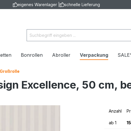
eigenes Warenlager |
schnelle Lieferung
ketten
Bonrollen
Abroller
Verpackung
SAL
Großrolle
ign Excellence, 50 cm, be
Anzahl
Pr
ab
1
1