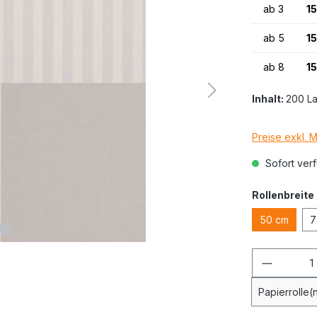
ab
3
1
ab
5
15
ab
8
15
Inhalt:
200 L
Preise exkl. 
Sofort verf
Rollenbreite
50 cm
7
Papierrolle(