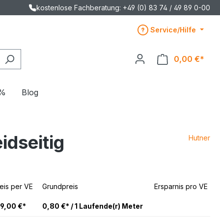
kostenlose Fachberatung: +49 (0) 83 74 / 49 89 0-00
Service/Hilfe
0,00 €*
E%
Blog
idseitig
Hutner
eis per VE
Grundpreis
Ersparnis pro VE
59,00 €*
0,80 €* / 1 Laufende(r) Meter