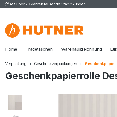
seit über 20 Jahren tausende Stammkunden
Home
Tragetaschen
Warenauszeichnung
Eti
Verpackung
Geschenkverpackungen
Geschenkpapier 
Geschenkpapierrolle Des