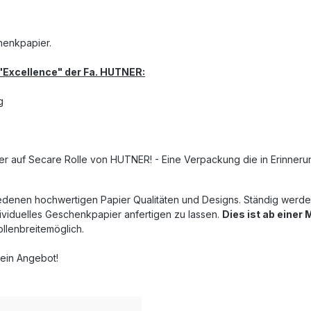
chenkpapier.
"Excellence" der Fa. HUTNER:
g
r auf Secare Rolle von HUTNER! - Eine Verpackung die in Erinnerun
enen hochwertigen Papier Qualitäten und Designs. Ständig werden 
ividuelles Geschenkpapier anfertigen zu lassen.
Dies ist ab einer
ollenbreitemöglich.
 ein Angebot!