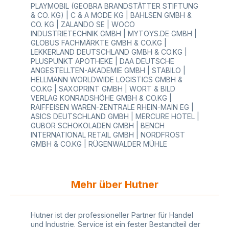
PLAYMOBIL (GEOBRA BRANDSTÄTTER STIFTUNG
& CO. KG) | C & A MODE KG | BAHLSEN GMBH &
CO. KG | ZALANDO SE | WOCO
INDUSTRIETECHNIK GMBH | MYTOYS.DE GMBH |
GLOBUS FACHMÄRKTE GMBH & CO.KG |
LEKKERLAND DEUTSCHLAND GMBH & CO.KG |
PLUSPUNKT APOTHEKE | DAA DEUTSCHE
ANGESTELLTEN-AKADEMIE GMBH | STABILO |
HELLMANN WORLDWIDE LOGISTICS GMBH &
CO.KG | SAXOPRINT GMBH | WORT & BILD
VERLAG KONRADSHÖHE GMBH & CO.KG |
RAIFFEISEN WAREN-ZENTRALE RHEIN-MAIN EG |
ASICS DEUTSCHLAND GMBH | MERCURE HOTEL |
GUBOR SCHOKOLADEN GMBH | BENCH
INTERNATIONAL RETAIL GMBH | NORDFROST
GMBH & CO.KG | RÜGENWALDER MÜHLE
Mehr über Hutner
Hutner ist der professioneller Partner für Handel
und Industrie. Service ist ein fester Bestandteil der