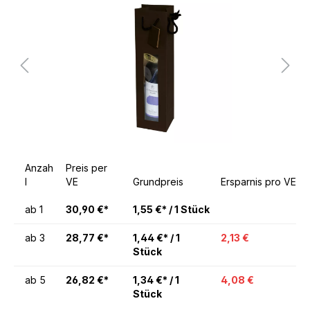
Anzah
Preis per
l
VE
Grundpreis
Ersparnis pro VE
ab
1
30,90 €*
1,55 €* / 1 Stück
ab
3
28,77 €*
1,44 €* / 1
2,13 €
Stück
ab
5
26,82 €*
1,34 €* / 1
4,08 €
Stück