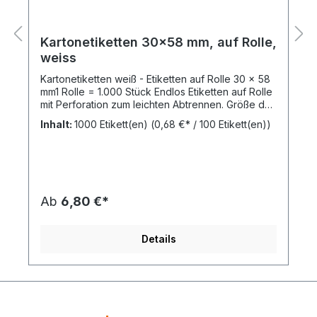
Kartonetiketten 30x58 mm, auf Rolle,
weiss
Kartonetiketten weiß - Etiketten auf Rolle 30 x 58
mm1 Rolle = 1.000 Stück Endlos Etiketten auf Rolle
mit Perforation zum leichten Abtrennen. Größe der
Hängeetiketten: 30 x 58 mm (B x H)Material:
Inhalt:
1000 Etikett(en)
(0,68 €* / 100 Etikett(en))
Kartonetikett aus 250 g/qm OffsetkartonEin 3 mm
Anschussloch / Faden-Lochung ist bereits in den
Hängeetiketten gestanzt.Farbe: weiss - blanko
Etiketten.Mit diesen Kartonetiketten, auch
Etikettenrollen genannt, können Sie einfach und
günstig mittels Etikettierpistole oder
Ab
6,80 €*
Sicherheitsfäden Preisetiketten auf Ihre Produkte
bringen und diese Auszeichnen. Die
Kartonetiketten bzw. Hang Tags sind vom
Details
Etikettenhersteller bereits mit einer Perforation
zum einfachen und sauberen Abtrennen wie auch
mit einer 3 mm Fadenlochung versehen. Bestellen
Sie bei uns im Shop günstig ihre Textiletiketten auf
Rollen oder auch bereits einzeln
geschnitten.Ebenso können Sie bei uns Etiketten