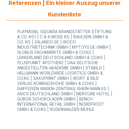
für Textilien unterschiedlich bedruckt sowie
Referenzen | Ein kleiner Auszug unserer
Aktionsetiketten bzw. Sonderpreisetiketten
günstig kaufen.
Kundenliste
PLAYMOBIL (GEOBRA BRANDSTÄTTER STIFTUNG
& CO. KG) | C & A MODE KG | BAHLSEN GMBH &
CO. KG | ZALANDO SE | WOCO
INDUSTRIETECHNIK GMBH | MYTOYS.DE GMBH |
GLOBUS FACHMÄRKTE GMBH & CO.KG |
LEKKERLAND DEUTSCHLAND GMBH & CO.KG |
PLUSPUNKT APOTHEKE | DAA DEUTSCHE
ANGESTELLTEN-AKADEMIE GMBH | STABILO |
HELLMANN WORLDWIDE LOGISTICS GMBH &
CO.KG | SAXOPRINT GMBH | WORT & BILD
VERLAG KONRADSHÖHE GMBH & CO.KG |
RAIFFEISEN WAREN-ZENTRALE RHEIN-MAIN EG |
ASICS DEUTSCHLAND GMBH | MERCURE HOTEL |
GUBOR SCHOKOLADEN GMBH | BENCH
INTERNATIONAL RETAIL GMBH | NORDFROST
GMBH & CO.KG | RÜGENWALDER MÜHLE