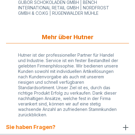
GUBOR SCHOKOLADEN GMBH | BENCH
finden bei HUTNER für jeden Bereich das richtige
INTERNATIONAL RETAIL GMBH | NORDFROST
System, ideal für Handel, Einzelhandel,
GMBH & CO.KG | RÜGENWALDER MÜHLE
Großhandel, Industrie und Produktion Hinweise
zur Lagerung und Haltbarkeit: Permanent
Anwendungstemperatur: bei -20°C bis +70°C
Haltbarkeit und Lagerung: 2 Jahre bei
Mehr über Hutner
Zimmertemperatur (lichtgeschützt) Tiefkühl
Anwendungstemperatur: bei -40°C bis +60°C
Haltbarkeit und Lagerung: 1 Jahr bei
Zimmertemperatur (lichtgeschützt) Ablösbar
Hutner ist der professioneller Partner für Handel
Anwendungstemperatur: bei -5°C bis +60°C
und Industrie. Service ist ein fester Bestandteil der
Haltbarkeit und Lagerung: 1/2 bis 1 Jahr bei
gelebten Firmenphilosophie. Wir bedienen unsere
Zimmertemperatur (lichtgeschützt) Diese
Kunden sowohl mit individuellen Artikellösungen
Auflistung der Geräte umfasst nicht alle
nach Kundenvorgabe als auch mit unserem
Preisauszeichner, Auspreiser, Etikettierer,
riesigen und schnell verfügbaren
Geätetypen und deren Hersteller. Sollten Sie sich
Standardsortiment. Unser Ziel ist es, durch das
nicht sicher sein, welche selbstklebende Etiketten
richtige Produkt Erfolg zu verkaufen. Dank dieser
Ihr Auszeichnungsgerät benötigt, so lassen Sie
nachhaltigen Ansätze, welche fest in der Firma
sich bitte von uns beraten. Wir freuen uns auf Sie!
verankert sind, können wir auf eine stetig
wachsende Anzahl an zufriedenen Stammkunden
zurückblicken.
Sie haben Fragen?