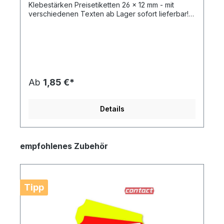
Klebestärken Preisetiketten 26 x 12 mm - mit
verschiedenen Texten ab Lager sofort lieferbar!
Bitte berücksichtigen Sie die Lagerdauer der
verschiedenen Klebestärken bei der Planung
Ihrer Bestellmenge. Produktspezifikation:
Etikettengröße/Farbe: 26x12 mm / verschiedene
FarbenKlebestärke: tiefkühl Aufdruck:
verschiedene Standard Vordruck
Texte Menge/Rolle: 1.500 Stück - bestellbar 42
Ab
1,85 €*
Rollen/Karton oder ab 6 Rollen je nach
VordruckPassend für Gerät: Jolly JC6, Jolly JC8,
Smart 6, Smart 8, Meto 5.26, Meto 6.26, Meto 7.26,
Details
Meto 8.26, Meto 10.26 jeweils 26x12, Blitz C5, Blitz
C6, Blitz C8, Blitz C10, Print S6, Print S8, Print S10,
Tovel K5, Tovel K6, Tovel K8, Tovel K10, Tovel
TK5, TK6, TK8, TK10, ECU 5, ECU 6, ECU 8, ECU
empfohlenes Zubehör
10, jeweils 26x12, Avery 1/6, Avery 1/8, Avery 1/10,
Contact 5.26, Contact 6.26, Contact 8.26, Contact
10.26, Open C6, Open C8, Open C10 - Handy 1/6
(26x12), Handy 1/8, Handy 1/10, Jazz 1/6, Jazz 1/8,
Sky S6 / S8 (26x12), Printex V6, Printex V8,
Tipp
Printex V10, Alpha 2612, Swing 2612, Eltak 2612Der
Preis bezieht sich jeweils auf eine Etikettenrolle
der Preisetiketten.Ihre Vorteile beim Kauf von
Contact Etiketten bei HUTNER: Sie kaufen bei uns