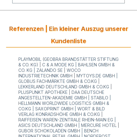
zur Verfügungideal zum Auszeichnen kleiner,
mittlerer und großer Mengen Etikettendie
Druckhöhe bietet noch genügend Platz auf dem
Etikett für Ihre Individualisierung (Firmenname,
Firmenlogo) Auf Wunsch erhalten Sie bei HUTNER
Referenzen | Ein kleiner Auszug unserer
individuell vorgedruckte Preisetiketten mit Ihrem
Wunschtext oder Firmenlogo. Senden Sie uns
Kundenliste
hierfür einfach Ihre Anfrage per E-Mail oder rufen
Sie uns an! Wir freuen uns auf Ihre Bestellung!
PLAYMOBIL (GEOBRA BRANDSTÄTTER STIFTUNG
& CO. KG) | C & A MODE KG | BAHLSEN GMBH &
CO. KG | ZALANDO SE | WOCO
INDUSTRIETECHNIK GMBH | MYTOYS.DE GMBH |
GLOBUS FACHMÄRKTE GMBH & CO.KG |
LEKKERLAND DEUTSCHLAND GMBH & CO.KG |
PLUSPUNKT APOTHEKE | DAA DEUTSCHE
ANGESTELLTEN-AKADEMIE GMBH | STABILO |
HELLMANN WORLDWIDE LOGISTICS GMBH &
CO.KG | SAXOPRINT GMBH | WORT & BILD
VERLAG KONRADSHÖHE GMBH & CO.KG |
RAIFFEISEN WAREN-ZENTRALE RHEIN-MAIN EG |
ASICS DEUTSCHLAND GMBH | MERCURE HOTEL |
GUBOR SCHOKOLADEN GMBH | BENCH
INTERNATIONAL RETAIL GMBH | NORDFROST