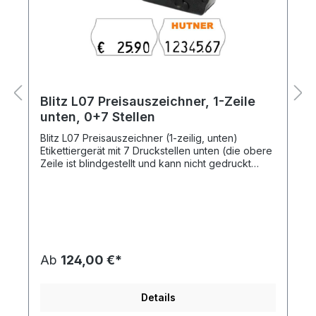
Blitz L07 Preisauszeichner, 1-Zeile
unten, 0+7 Stellen
Blitz L07 Preisauszeichner (1-zeilig, unten)
Etikettiergerät mit 7 Druckstellen unten (die obere
Zeile ist blindgestellt und kann nicht gedruckt
werden)für Preisetiketten Größe: 32 x 19
mmGehäusefarbe des Auszeichners:
schwarzDruckhöhe: 4,5 mmMit integriertem € und
Franken -SymbolMit jedem Auszeichner wird eine
bebilderte Bedienungsanleitung
mitgeliefert!Druckmöglichkeiten: Preise
auszeichnen: bis max. Euro 9999.99 mit oder ohne
Ab
124,00 €*
Euro Zeichen 19999.99Warenauszeichnung: bis
99999.99Datumsfunktion: TT.MM.JJVorteile eines
Blitz L07 Auszeichners:Stabiles Gerät in Profi-
Details
QualitätAuszeichnen von Artikelnummern oder
Mindesthaltbarkeitsdatum möglich7-stelliger Druck