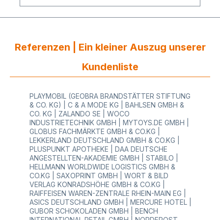
Produkt unterstreicht den ökologischen Charakter
einer zukunftsweisenden Verpackung. Der Beutel
besticht durch seine Haptik und die Wertigkeit.
Innen finden Sie eine PE Beschichtung, die eine
hohe Barriere bietet und vor äußeren Einflüssen
schützt. Die zusätzliche BOPA-Schicht bietet eine
Referenzen | Ein kleiner Auszug unserer
noch höhere Stabilität und Schutz für diesen
Bodenbeutel. Durch die ausgeklügelte
Kundenliste
Bodenkonstruktion bietet der Boxpouch einen
optimalen Stand und eine effiziente Ausnutzung
Ihres Lagerplatzes. Bieten Sie Ihrem Kunden eine
PLAYMOBIL (GEOBRA BRANDSTÄTTER STIFTUNG
besondere stabile Verpackung für noch mehr
& CO. KG) | C & A MODE KG | BAHLSEN GMBH &
Erfolg und nachhaltige Kundentreue - dieses
CO. KG | ZALANDO SE | WOCO
Komplettpaket erhalten Sie absolut frei von
INDUSTRIETECHNIK GMBH | MYTOYS.DE GMBH |
Aluminium zu einem günstigen Preis und einer
GLOBUS FACHMÄRKTE GMBH & CO.KG |
schnellen Lieferung! Sie werden begeistert sein.
LEKKERLAND DEUTSCHLAND GMBH & CO.KG |
PLUSPUNKT APOTHEKE | DAA DEUTSCHE
ANGESTELLTEN-AKADEMIE GMBH | STABILO |
HELLMANN WORLDWIDE LOGISTICS GMBH &
CO.KG | SAXOPRINT GMBH | WORT & BILD
VERLAG KONRADSHÖHE GMBH & CO.KG |
RAIFFEISEN WAREN-ZENTRALE RHEIN-MAIN EG |
ASICS DEUTSCHLAND GMBH | MERCURE HOTEL |
GUBOR SCHOKOLADEN GMBH | BENCH
INTERNATIONAL RETAIL GMBH | NORDFROST