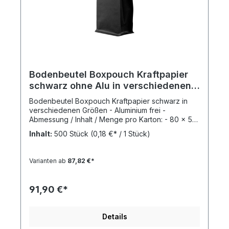
Bodenbeutel Boxpouch Kraftpapier
schwarz ohne Alu in verschiedenen
Größen
Bodenbeutel Boxpouch Kraftpapier schwarz in
verschiedenen Größen - Aluminium frei -
Abmessung / Inhalt / Menge pro Karton: - 80 x 50
x 210 mm / 100 g (500 St./Karton)- 90 x 65 x 240
Inhalt:
500 Stück
(0,18 €* / 1 Stück)
mm / 250 g (500 St./Karton)- 110 x 80 x 270 mm /
500 g (500 St./Karton)- 140 x 95 x 330 mm / 1000
g (500 St./Karton) Material: Kraftpapier, 3-lagig,
Varianten ab
87,82 €*
innen beschichtet mit PE, lebensmittelecht,
aromasicher, verschweißbar, Einreisskerbe, Q+:
Quality Plus: mit zusätzlicher BOPA-Schicht (Nylon)
91,90 €*
Grammatur/Gewicht/Stärke: 115 my Farbe: schwarz
Verpackungseinheit: 1 Karton Eine natürliche und
edle Verpackung bietet Ihnen unser Bodenbeutel
Details
Boxpouch aus schwarzem Kraftpapier. Dieses