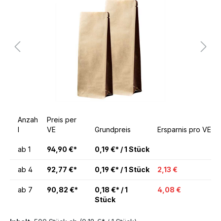
Anzah
Preis per
l
VE
Grundpreis
Ersparnis pro VE
ab
1
94,90 €*
0,19 €* / 1 Stück
ab
4
92,77 €*
0,19 €* / 1 Stück
2,13 €
ab
7
90,82 €*
0,18 €* / 1
4,08 €
Stück