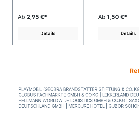
Ihrem Preisetikett! Wählen
berücksichtigen Sie
Sie Farbe nach HKS,
Lagerdauer der
Druckposition und Schriftart
verschiedenen Kle
Ab
2,95 €*
Ab
1,50 €*
im Konfigurator seitlich nach
bei der Planung Ihr
Ihren Wünschen aus!
Bestellmenge.
Produktspezifikation:
Produktspezifikation
Details
Details
Etikettengröße/Farbe: 29 x
ngröße/Farbe: 29 x
28 mm, nach Wahl Druckarbe
nach WahlKlebestär
/ Druckposition / Schriftart:
permanent, tiefkühl,
nach Wahl Klebestärke:
ablösbar, outdoorAu
permanent, ablösbar oder
ohne und Standard
tiefkühl Aufdruck: Ihr
TextMenge/Rolle: 7
Wunschtext Menge/Rolle:
- bestellbar ab 6 Ro
Ref
700 Stück / Rolle - bestellbar
Rollen (1 Karton)Pa
ab 30 Rollen / 1
Gerät: Meto 729, Meto 1929,
Karton Passend für Gerät:
Meto 3028, Meto 3
PLAYMOBIL (GEOBRA BRANDSTÄTTER STIFTUNG & CO. KG)
Meto 729, Meto 1929, Meto
3529, Meto NM3 - Bl
GLOBUS FACHMÄRKTE GMBH & CO.KG | LEKKERLAND DEU
3028, Meto 3329, Meto 3529,
Blitz T002, Blitz T00
HELLMANN WORLDWIDE LOGISTICS GMBH & CO.KG | SAXO
Meto NM3, Blitz T001, Blitz
T011, - Blitz T012, Bl
DEUTSCHLAND GMBH | MERCURE HOTEL | GUBOR SCHOK
T002, Blitz T007, Blitz T011,
Blitz T022, Blitz T02
Blitz T012, Blitz T017, Blitz
T077, Blitz T111, Blit
T022, Blitz T027, Blitz T077,
Blitz T117 - Blitz T122
Blitz T111, Blitz T112, Blitz T117,
T127, Blitz T177, Bli
Blitz T122, Blitz T127, Blitz
Blitz T227, Blitz T277
T177, Blitz T222, Blitz T227,
TM07 Maxi, TM17 M