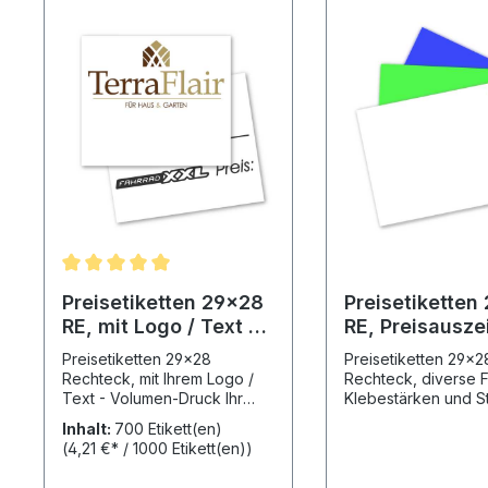
Preisetiketten 29x28
Preisetiketten
RE, mit Logo / Text -
RE, Preisausze
Volumen-Druck
Etikettenrollen
Preisetiketten 29x28
Preisetiketten 29x2
Rechteck, mit Ihrem Logo /
Rechteck, diverse 
Text - Volumen-Druck Ihr
Klebestärken und S
individueller Aufdruck in
Vordruck Text Preisetiketten
Inhalt:
700 Etikett(en)
Großserie auf
29x28 mm - teils ab
(4,21 €* / 1000 Etikett(en))
Preisauszeichnungsetiketten
sofort oder kurzfrist
29x28. Ihr Wunschtext auf
lieferbar! Bitte