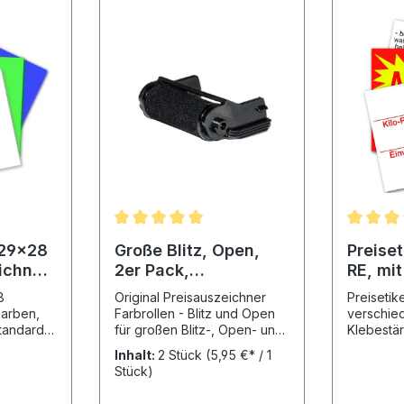
 29x28
Große Blitz, Open,
Preise
ichner
2er Pack,
RE, mi
Preisauszeichner
Vordru
8
Original Preisauszeichner
Preisetik
Farbrollen
Farben,
Farbrollen - Blitz und Open
verschie
tandard
für großen Blitz-, Open- und
Klebestärken Wä
Sprinter Preisauszeichner (im
sich Ihre 
Inhalt:
2 Stück
(5,95 €* / 1
 Lager
2er Blisterpack)
Standard
Stück)
ig
Produktspezifikation:
oberen Me
Passend für Gerät: große
berücksic