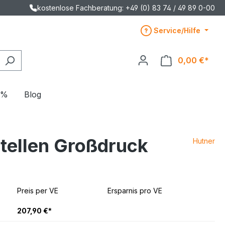
kostenlose Fachberatung: +49 (0) 83 74 / 49 89 0-00
Service/Hilfe
0,00 €*
E%
Blog
Stellen Großdruck
Hutner
Preis per VE
Ersparnis pro VE
207,90 €*