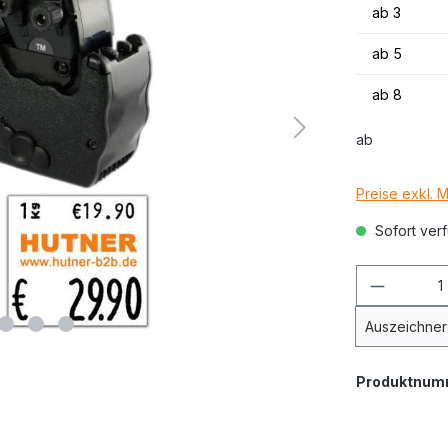
ab
3
ab
5
ab
8
ab
Preise exkl. 
Sofort verf
Auszeichner
Produktnum