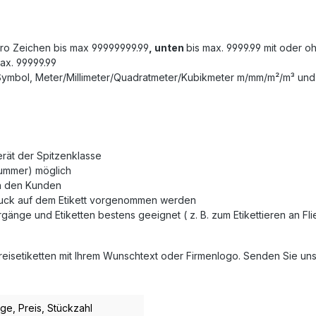
uro Zeichen bis max 99999999.99
, unten
bis max. 9999.99 mit oder o
ax. 99999.99
-Symbol, Meter/Millimeter/Quadratmeter/Kubikmeter m/mm/m²/m³ und S
rät der Spitzenklasse
nummer) möglich
ch den Kunden
ndruck auf dem Etikett vorgenommen werden
orgänge und Etiketten bestens geeignet ( z. B. zum Etikettieren an
isetiketten mit Ihrem Wunschtext oder Firmenlogo. Senden Sie uns h
nge
, Preis
, Stückzahl