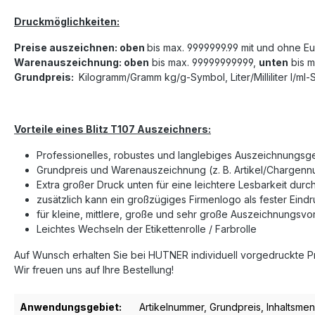
Druckmöglichkeiten:
Preise auszeichnen: oben
bis max. 9999999.99 mit und ohne E
Warenauszeichnung:
oben
bis max. 99999999999,
unten
bis m
Grundpreis:
Kilogramm/Gramm kg/g-Symbol, Liter/Milliliter l/ml
Vorteile eines Blitz T107 Auszeichners:
Professionelles, robustes und langlebiges Auszeichnungsge
Grundpreis und Warenauszeichnung (z. B. Artikel/Chargen
Extra großer Druck unten für eine leichtere Lesbarkeit dur
zusätzlich kann ein großzügiges Firmenlogo als fester Ei
für kleine, mittlere, große und sehr große Auszeichnungsv
Leichtes Wechseln der Etikettenrolle / Farbrolle
Auf Wunsch erhalten Sie bei HUTNER individuell vorgedruckte Pre
Wir freuen uns auf Ihre Bestellung!
Anwendungsgebiet:
Artikelnummer
, Grundpreis
, Inhaltsme