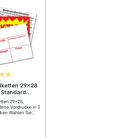
tiketten 29x28
t Standard
ck Text
etten 29x28,
dene Vordrucke in 3
hlen Sie
Etikettenfarbe mit
-Vordruck im
nü aus! Bitte
htigen Sie die