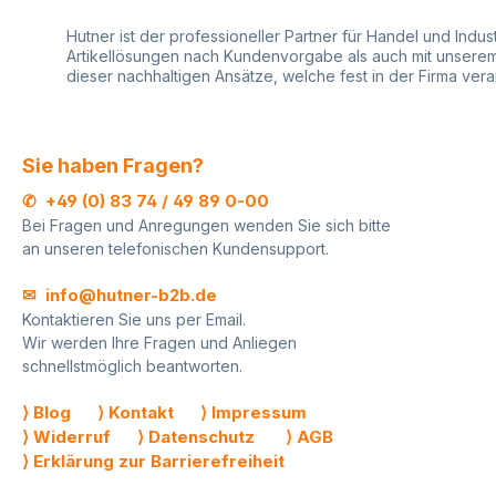
Blitz T277, Blitz TM07 Maxi,
TM27 Maxi - Contac
TM17 Maxi, TM27 Maxi,
(29x28), Contact 12.
Hutner ist der professioneller Partner für Handel und Indu
Contact 6.29 (29x28),
Contact 16.29, Conta
Artikellösungen nach Kundenvorgabe als auch mit unserem r
Contact 12.29, Contact 16.29,
- Open TM07, Open
dieser nachhaltigen Ansätze, welche fest in der Firma ve
Contact 20.29, Open TM07,
Open T011 - Open T
Open T177, Open T011,
Open T222Der Preis
Open T111, Open T222 Der
sich jeweils auf ein
Preis bezieht sich jeweils auf
Etikettenrolle der
Sie haben Fragen?
eine Etikettenrolle der
Preisetiketten.Ihre V
Preisetiketten mit 1-farbigem
beim Kauf von Cont
✆ +49 (0) 83 74 / 49 89 0-00
Druck. Ihre Vorteile beim
Etiketten bei HUTN
Bei Fragen und Anregungen wenden Sie sich bitte
Kauf von individuellen
kaufen bei uns nur
an unseren telefonischen Kundensupport.
Etiketten im Volumen-Druck
Qualitätsetiketten a
bei HUTNER:Sie kaufen bei
hochwertiger
uns nur Qualitätsetiketten aus
Produktion viele
✉ info@hutner-b2b.de
hochwertigen Rohstoffen Ihr
Ausführungen in Fa
Kontaktieren Sie uns per Email.
Wunschtext oder Ihr Logo
Klebestärke kurzfris
Wir werden Ihre Fragen und Anliegen
individuell in Farbe und
lieferbar ideal für
schnellstmöglich beantworten.
Designs auf Ihren
umfangreiche
Etiketten Individuelle Auswahl
Auszeichnungen mit
der
DatenFachkundige 
⟩ Blog
⟩ Kontakt
⟩ Impressum
Klebestärke unverkennbar
qualifizierte Berat
⟩ Widerruf
⟩ Datenschutz
⟩ AGB
mit Wiedererkennungswert
Profi im Bereich
⟩ Erklärung zur Barrierefreiheit
und Stil Bei Nachbestellung
Preisauszeichnung 
keine erneuten
Warenauszeichnung