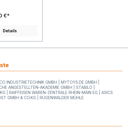
er der
denen Klebestärken
lanung Ihrer
0 €*
enge.
ezifikation:Etikette
arbe: 29 x 28 mm /
Details
dene Farben zur
bestärke:
t, ablösbar und
Aufdruck:
dene Standard
 Texte zur
e/Rolle: 1.100
iste
estellbar ab 6 Rollen
n (1
ssend für Gerät:
WOCO INDUSTRIETECHNIK GMBH | MYTOYS.DE GMBH |
, Meto 1929, Meto
HE ANGESTELLTEN-AKADEMIE GMBH | STABILO |
to 3329, Meto 3529,
 | RAIFFEISEN WAREN-ZENTRALE RHEIN-MAIN EG | ASICS
 Blitz T001, Blitz
OST GMBH & CO.KG | RÜGENWALDER MÜHLE
tz T007, Blitz T011,
, Blitz T017, Blitz
tz T027, Blitz T077,
 Blitz T112, Blitz T117,
, Blitz T127, Blitz
z T222, Blitz T227,