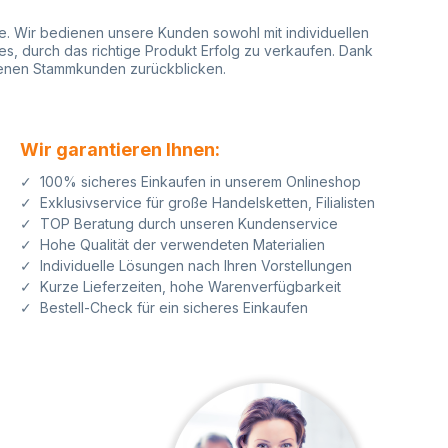
7, Blitz TM07 Maxi,
i, TM27 Maxi,
phie. Wir bedienen unsere Kunden sowohl mit individuellen
.29 (29x28),
es, durch das richtige Produkt Erfolg zu verkaufen. Dank
2.29, Contact 16.29,
edenen Stammkunden zurückblicken.
20.29, Open TM07,
7, Open T011,
1, Open T222Der
ieht sich jeweils auf
Wir garantieren Ihnen:
ettenrolle der
rteile beim
✓ 100% sicheres Einkaufen in unserem Onlineshop
Etiketten bei
✓ Exklusivservice für große Handelsketten, Filialisten
ie kaufen bei uns
✓ TOP Beratung durch unseren Kundenservice
tätsetiketten aus
igen
✓ Hohe Qualität der verwendeten Materialien
n Jederzeit ist auf
✓ Individuelle Lösungen nach Ihren Vorstellungen
ine
✓ Kurze Lieferzeiten, hohe Warenverfügbarkeit
lisierung mit Text
✓ Bestell-Check für ein sicheres Einkaufen
O möglich für Ihren
kennungseffekt
Fachkundige und
erte Beratung vom
Bereich
zeichnung und
szeichnung Wählen