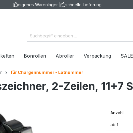
eigenes Warenlager |
schnelle Lieferung
iketten
Bonrollen
Abroller
Verpackung
SAL
r
für Chargennummer - Lotnummer
zeichner, 2-Zeilen, 11+7 
Anzahl
ab
1