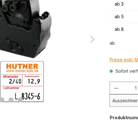
ab
3
ab
5
ab
8
ab
Preise exkl. 
Sofort verf
Auszeichner
Produktnum