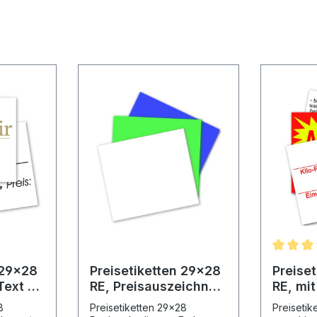
Preisetiketten 29x28
Preise
Text -
RE, Preisauszeichner
RE, mi
k
Etikettenrollen
Vordru
8
Preisetiketten 29x28
Preisetik