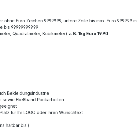
oder ohne Euro Zeichen 99999.99, untere Zeile bis max. Euro 9999.99
ile bis 999999999.99
imeter, Quadratmeter, Kubikmeter)
z. B. 1kg Euro 19.90
uch Bekleidungsindustrie
ie sowie Fließband Packarbeiten
 geeignet
Platz für Ihr LOGO oder Ihren Wunschtext
s haltbar bis:)