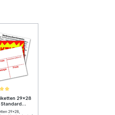
tiketten 29x28
t Standard
ck Text
etten 29x28,