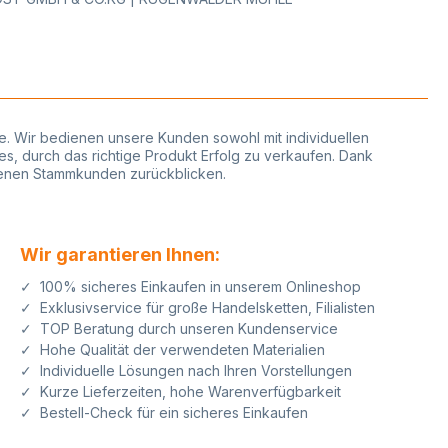
tz T007, Blitz T011,
, Blitz T017, Blitz
tz T027, Blitz T077,
 Blitz T112, Blitz T117,
, Blitz T127, Blitz
z T222, Blitz T227,
7, Blitz TM07 Maxi,
i, TM27 Maxi,
phie. Wir bedienen unsere Kunden sowohl mit individuellen
.29 (29x28),
es, durch das richtige Produkt Erfolg zu verkaufen. Dank
2.29, Contact 16.29,
edenen Stammkunden zurückblicken.
20.29, Open TM07,
7, Open T011,
1, Open T222Der
ieht sich jeweils auf
Wir garantieren Ihnen:
ettenrolle der
rteile beim
✓ 100% sicheres Einkaufen in unserem Onlineshop
Etiketten bei
✓ Exklusivservice für große Handelsketten, Filialisten
ie kaufen bei uns
✓ TOP Beratung durch unseren Kundenservice
tätsetiketten aus
igen
✓ Hohe Qualität der verwendeten Materialien
n Jederzeit ist auf
✓ Individuelle Lösungen nach Ihren Vorstellungen
ine
✓ Kurze Lieferzeiten, hohe Warenverfügbarkeit
lisierung mit Text
✓ Bestell-Check für ein sicheres Einkaufen
O möglich für Ihren
kennungseffekt