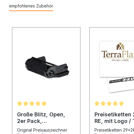
empfohlenes Zubehör
Große Blitz, Open,
Preisetiketten 29x28
2er Pack,
RE, mit Logo / 
Preisauszeichner
Volumen-Druc
Original Preisauszeichner
Preisetiketten 29x2