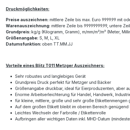
Druckmöglichkeiten:
Preise auszeichnen:
mittlere Zeile bis max. Euro 9999.99 mit 
Warenauszeichnung:
mittlere Zeile bis 99999999.99, untere Ze
Grundpreis:
kg/g (Kilogramm, Gramm), m/mm/m²/m³ (Meter, Mill
Größenangabe:
S, M, L, XL
Datumsfunktion:
oben TT.MM.JJ
Vorteile eines Blitz T011 Metzger Auszeichners:
Sehr robustes und langlebiges Gerät
Grundpreis Druck perfekt für Metzger und Bäcker
Größenangabe druckbar, ideal für Eierproduzenten, aber a
Enorme Arbeitserleichterung für Handel, Handwerk, Industr
für kleine, mittlere, große und sehr große Etikettenmengen
Auf dem großen Etikett bleibt im oberen Bereich genügend 
Leichtes Wechseln der Farbrolle / Etikettenrolle
Aufbringen aller wichtigen Daten inkl. MHD-Datum (mindesten