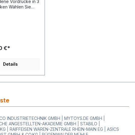
dene Vordrucke in 3
hlen Sie
Etikettenfarbe mit
-Vordruck im
nü aus! Bitte
htigen Sie die
er der
denen Klebestärken
lanung Ihrer
0 €*
enge.
ezifikation:Etikette
arbe: 29 x 28 mm /
Details
dene Farben zur
bestärke:
t, ablösbar und
Aufdruck:
dene Standard
 Texte zur
e/Rolle: 1.100
iste
estellbar ab 6 Rollen
n (1
ssend für Gerät:
WOCO INDUSTRIETECHNIK GMBH | MYTOYS.DE GMBH |
, Meto 1929, Meto
HE ANGESTELLTEN-AKADEMIE GMBH | STABILO |
to 3329, Meto 3529,
 | RAIFFEISEN WAREN-ZENTRALE RHEIN-MAIN EG | ASICS
 Blitz T001, Blitz
OST GMBH & CO.KG | RÜGENWALDER MÜHLE