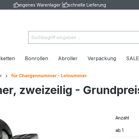
eigenes Warenlager |
schnelle Lieferung
iketten
Bonrollen
Abroller
Verpackung
SAL
r
für Chargennummer - Lotnummer
ner, zweizeilig - Grundpr
Anzahl
ab
1