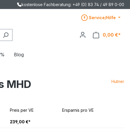
kostenlose Fachberatung: +49 (0) 83 74 / 49 89 0-00
Service/Hilfe
0,00 €*
E%
Blog
eis MHD
Hutner
Preis per VE
Ersparnis pro VE
239,00 €*