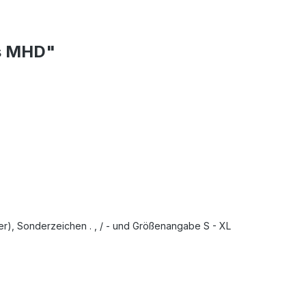
is MHD"
er), Sonderzeichen . , / - und Größenangabe S - XL