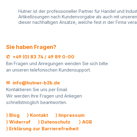
STANDARD Aufsatzabroller
bzw. Aufsatzklamme
mit der ausgewählten max.
mitbestellen. Die je
Hutner ist der professioneller Partner für Handel und Indu
Rollenbreite. Vorteile von
Befestigungen sind 
Artikellösungen nach Kundenvorgabe als auch mit unserem r
STANDARD Aufsatzabroller
Lieferumfang entha
dieser nachhaltigen Ansätze, welche fest in der Firma ve
für Papier und Folie Eine
können ebenso bei 
platzsparende Lösung durch
Online-Shop günstig
die Kombination mit einem
werden. Im STAND
Tischabroller Sie profitieren
Sortiment nachschauen
Sie haben Fragen?
von einfachen
VORTEILE beim Kau
Rollenwechsel durch
STANDARD Profi
✆ +49 (0) 83 74 / 49 89 0-00
abklappbare Abreißschiene
Bandabroller Gesc
Bei Fragen und Anregungen wenden Sie sich bitte
Sie verpacken noch
Robuster Bandabrol
an unseren telefonischen Kundensupport.
effizienter durch die
Geschenkbänder sc
praktische
einfach und profess
Einhandbedienung dank
abzuwickeln Stabil, leicht zu
✉ info@hutner-b2b.de
hoher Standfestigkeit
bedienen und ideal 
Kontaktieren Sie uns per Email.
Entwickelt für Papier- und
Packtische und für 
Wir werden Ihre Fragen und Anliegen
Folienrollen bis zu 22 cm
Geschenkverpacku
schnellstmöglich beantworten.
Rollendurchmesser und 20
STANDARD Bandabr
kg Rollengewicht. Die
Metall inklusive Abr
gezahnte Abreißschiene mit
mit integriertem Ab
⟩ Blog
⟩ Kontakt
⟩ Impressum
federnder Konstruktion sorgt
Mit diesem Profi
⟩ Widerruf
⟩ Datenschutz
⟩ AGB
für konstanten Druck und
Bandabroller könne
⟩ Erklärung zur Barrierefreiheit
eine einfache Abtrennung.
schnell und effektiv
Bestes Preis-Leistungs-
wunderschöne