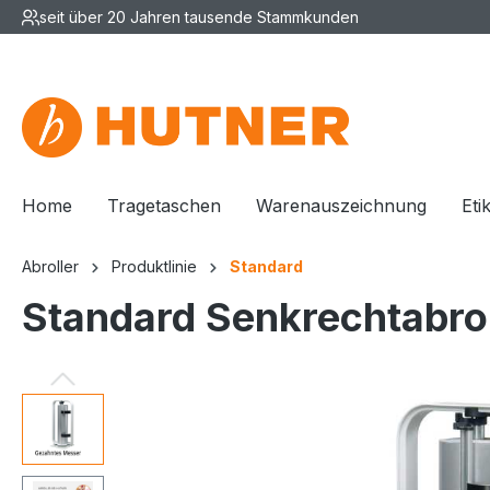
seit über 20 Jahren tausende Stammkunden
Home
Tragetaschen
Warenauszeichnung
Eti
Abroller
Produktlinie
Standard
Standard Senkrechtabrol