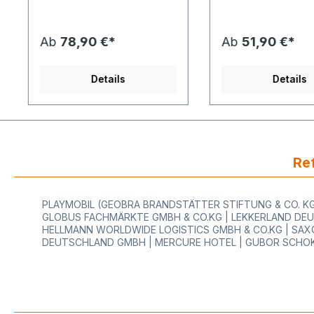
50 cm - 60 cm - 75 cm - 80
Produktspezifikation: Mode
cm - 100 cm Modell:
STANDARD Bandabro
STANDARD Aufsatzabroller
Geschenkbandabrol
Ab
78,90 €*
Ab
51,90 €*
mit gezahntem Messer für
fach (für 2 Spulen) Montage:
Papier und Folie - Montage
Bandabroller zur M
auf Tischabroller Ausführung:
auf STANDARD Abro
Details
Details
Stahlprofilrahmen in lichtgrau
Außenmaße: 6,2 x 29
- Made in Germany
cm (Breite x Tiefe 
Abreißschiene: mit
max. Spulendurchme
gezahntem Messer (für
cm max. Spulenbreite: 11 cm
Papier & Folie) Passend für:
Nettogewicht: 0,50 kg
große Secare Rollen mit
Preis bezieht sich j
einer maximale Breite von 30
1 Stück STANDARD
Ref
cm Gerätebreite gesamt:
Bandabroller Gesc
38,4 cm (= max. Rollenbreite
2-fach (für 2 Spulen
30 cm + 8,4 cm = 38,4 cm)
Lieferumfang: nur
PLAYMOBIL (GEOBRA BRANDSTÄTTER STIFTUNG & CO. KG)
Gerätehöhe: 29,9 cm
Bandabroller - die i
GLOBUS FACHMÄRKTE GMBH & CO.KG | LEKKERLAND DEU
Gesamthöhe inkl. STANDARD
Beispielbild ersichtl
HELLMANN WORLDWIDE LOGISTICS GMBH & CO.KG | SAXO
Tischabroller: 61,0 cm
Tischabroller und
DEUTSCHLAND GMBH | MERCURE HOTEL | GUBOR SCHOK
Gerätetiefe: 22,1 cm
Senkrechtabroller si
maximaler
enthalten. Je nachdem, wo
Rollendurchmesser: 22 cm
Sie diesen
maximales Rollengewicht: 20
Geschenkbandabrol
kg Der Preis bezieht sich
montieren, müssen S
jeweils auf 1 Stück
noch die passende