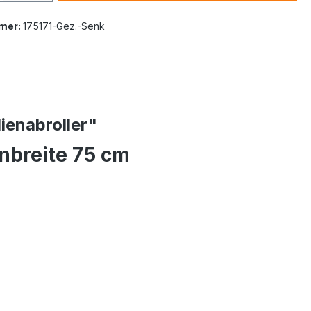
mer:
175171-Gez.-Senk
ienabroller"
enbreite 75 cm