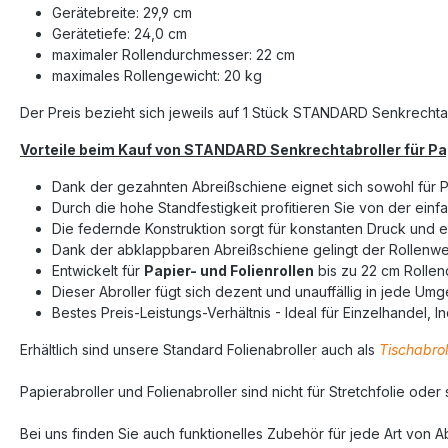
Gerätebreite: 29,9 cm
Gerätetiefe: 24,0 cm
maximaler Rollendurchmesser: 22 cm
maximales Rollengewicht: 20 kg
Der Preis bezieht sich jeweils auf 1 Stück STANDARD Senkrechtab
Vorteile beim Kauf von STANDARD Senkrechtabroller für Pap
Dank der gezahnten Abreißschiene eignet sich sowohl für Pap
Durch die hohe Standfestigkeit profitieren Sie von der e
Die federnde Konstruktion sorgt für konstanten Druck und 
Dank der abklappbaren Abreißschiene gelingt der Rollenwec
Entwickelt für
Papier- und Folienrollen
bis zu 22 cm Rolle
Dieser Abroller fügt sich dezent und unauffällig in jede Um
Bestes Preis-Leistungs-Verhältnis - Ideal für Einzelhandel, 
Erhältlich sind unsere Standard Folienabroller auch als
Tischabrol
Papierabroller und Folienabroller sind nicht für Stretchfolie ode
Bei uns finden Sie auch funktionelles Zubehör für jede Art von Ab