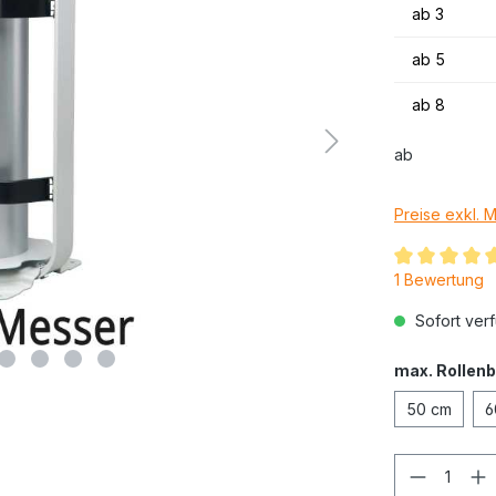
ab
3
ab
5
ab
8
ab
Preise exkl. 
1 Bewertung
Sofort verf
max. Rollenb
50 cm
6