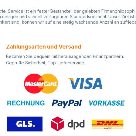
rn
Verwend
weiligen
zertifizi
strie. Service ist ein fester Bestandteil der gelebten Firmenphiloso
nicht im
- Papier
iesigen und schnell verfügbaren Standardsortiment. Unser Ziel ist 
lten und
Qualitätszeich
rankert sind, können wir auf eine stetig wachsende Anzahl an zufri
uns im
EngelsWi
 bestellt
Auswahl 
ARD
Geschenk
 Ihre
verschie
Zahlungsarten und Versand
f von
hochwert
Qualitäte
Bezahlen Sie bequem mit herausragenden Finanzpartnern.
henkband
Ständig w
Geprüfte Sicherheit, Top-Lieferservice.
ler, um
Dekore ak
hnell,
HUTNER h
ionell
Möglichke
individue
für
Geschenk
edle
zu lassen.
ngen
Menge vo
oller
möglich. 
ollführung
für best
schneider
vereinze
hinsichtli
n Sie
Rollenbre
prüfen wi
Wünsche 