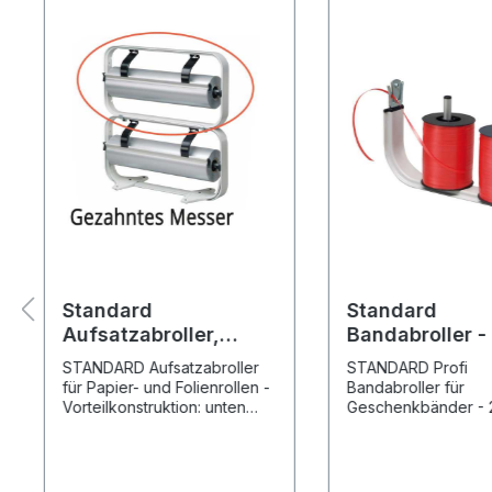
Standard
Standard
Aufsatzabroller,
Bandabroller - 
gezahntes Messer,
Spulen - mit
STANDARD Aufsatzabroller
STANDARD Profi
Folienabroller
Abschneider
für Papier- und Folienrollen -
Bandabroller für
Vorteilkonstruktion: unten
Geschenkbänder - 
Papier, oben Folie - Made in
- Stabil, langlebig &
Germany!
für Geschenkbände
Produktspezifikation: Max.
Handel & Industrie 
Rollenbreite: 30 cm - 40 cm -
Germany!