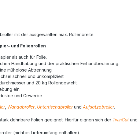
roller mit der ausgewählten max. Rollenbreite.
ier- und Folienrollen
ier als auch für Folie.
infachen Handhabung und der praktischen Einhandbedienung.
eine mühelose Abtrennung.
hsel schnell und unkompliziert.
ndurchmesser und 20 kg Rollengewicht.
gebung ein.
Industrie und Gewerbe
ler
,
Wandabroller
,
Untertischabroller
und
Aufsatzabroller
.
r stark dehnbare Folien geeignet. Hierfür eignen sich der
TwinCut
un
roller (nicht im Lieferumfang enthalten).