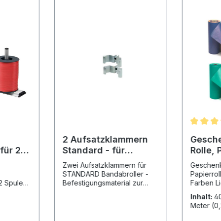
2 Aufsatzklammern
Gesche
für 2
Standard - für
Rolle, 
Aufsatzmontage - für
Farben
Zwei Aufsatzklammern für
Geschenk
Bandabroller
STANDARD Bandabroller -
Papierrol
2 Spulen
Befestigungsmaterial zur
Farben Li
 perfekt
AUFSATZ-MONTAGE
Rollenbre
Inhalt:
4
r im
Zubehör für STANDARD
cm Produk
Meter
(0,
- Made in
Bandabroller Montage:
ss: Ganzj
Laufende
Aufsatzmontage Passend zur
Kraftpapi