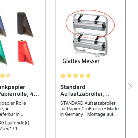
nkpapier
Standard
Papierrolle, 4
Aufsatzabroller,
glattes Messer,
papier Rolle
STANDARD Aufsatzabroller
Papierabroller
le, 4
für Papier Großrollen - Made
eferbar in
in Germany - Montage auf
ite: 50
Standard Tischabroller
00 Laufende(r)
tspezifikation:Anla
Produktspezifikation: Max.
25 €* / 1
ährigPapier:
Rollenbreite: 30 cm - 40 cm -
(r) Meter)
er braun,
50 cm - 60 cm - 75 cm - 80