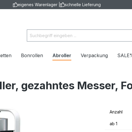
eigenes Warenlager |
schnelle Lieferung
ketten
Bonrollen
Abroller
Verpackung
SALE
ler, gezahntes Messer, Fo
Anzahl
ab
1