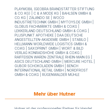
PLAYMOBIL (GEOBRA BRANDSTÄTTER STIFTUNG
& CO. KG) | C & A MODE KG | BAHLSEN GMBH &
CO. KG | ZALANDO SE | WOCO
INDUSTRIETECHNIK GMBH | MYTOYS.DE GMBH |
GLOBUS FACHMÄRKTE GMBH & CO.KG |
LEKKERLAND DEUTSCHLAND GMBH & CO.KG |
PLUSPUNKT APOTHEKE | DAA DEUTSCHE
ANGESTELLTEN-AKADEMIE GMBH | STABILO |
HELLMANN WORLDWIDE LOGISTICS GMBH &
CO.KG | SAXOPRINT GMBH | WORT & BILD
VERLAG KONRADSHÖHE GMBH & CO.KG |
RAIFFEISEN WAREN-ZENTRALE RHEIN-MAIN EG |
ASICS DEUTSCHLAND GMBH | MERCURE HOTEL |
GUBOR SCHOKOLADEN GMBH | BENCH
INTERNATIONAL RETAIL GMBH | NORDFROST
GMBH & CO.KG | RÜGENWALDER MÜHLE
Mehr über Hutner
Hutner ist der professioneller Partner für Handel