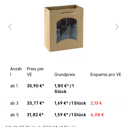
Anzah
Preis per
l
VE
Grundpreis
Ersparnis pro VE
ab
1
35,90 €*
1,80 €* / 1
Stück
ab
3
33,77 €*
1,69 €* / 1 Stück
2,13 €
ab
5
31,82 €*
1,59 €* / 1 Stück
4,08 €