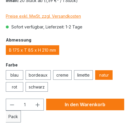
Inhalt:
20 Stück
ab
(1,59 €* / 1 Stück)
Preise exkl. MwSt. zzgl. Versandkosten
Sofort verfügbar, Lieferzeit: 1-2 Tage
Abmessung
B 175 x T 85 x H 210 mm
Farbe
blau
bordeaux
creme
limette
natur
rot
schwarz
In den Warenkorb
Pack